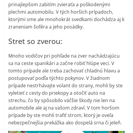
prinajlepšom zabitím zvieraťa a poškodenými
plechmi automobilu. V tých horších prípadoch,
ktorými sme ale mnohokrát svedkami dochádza aj k
zraneniam šoféra a jeho posádky.
Stret so zverou:
Mnoho vodičov pri pohľade na zver nachádzajúcu
sa na ceste spanikári a začne robiť hlúpe veci. V
tomto prípade ale treba zachovať chladnú hlavu a
postupovať podľa týchto pokynov. V žiadnom
prípade nestrhávajte volant do strany, mohli by ste
vyletieť z cesty do priekopy a otočiť auto na
strechu, čo by spôsobilo väčšie škody nie len na
automobile ale aj na vašom zdraví. V tom horšom
prípade by ste mohli trafiť strom, ktorý je oveľa
nebezpečnejšia prekážka ako dospelá srna či jeleň.