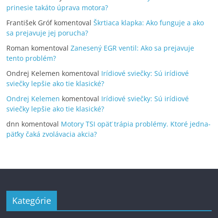
prinesie takáto úprava motora?
František Gróf
komentoval
Škrtiaca klapka: Ako funguje a ako
sa prejavuje jej porucha?
Roman
komentoval
Zanesený EGR ventil: Ako sa prejavuje
tento problém?
Ondrej Kelemen
komentoval
Irídiové sviečky: Sú irídiové
sviečky lepšie ako tie klasické?
Ondrej Kelemen
komentoval
Irídiové sviečky: Sú irídiové
sviečky lepšie ako tie klasické?
dnn
komentoval
Motory TSI opäť trápia problémy. Ktoré jedna-
päťky čaká zvolávacia akcia?
Kategórie