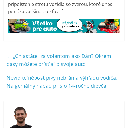
pripoistenie stretu vozidla so zverou, ktoré dnes
ponúka väčšina poisťovní.
←
„Chlastáte“ za volantom ako Dán? Okrem
basy môžete prísť aj o svoje auto
Neviditeľné A-stĺpiky nebránia výhľadu vodiča.
Na geniálny nápad prišlo 14-ročné dievča
→