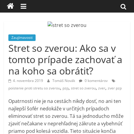
Zaujímavosti
Stret so zverou: Ako sa v
tomto prípade zachovať a
na koho sa obrátiť?
4. novembra 2019
Tomáš Novák
0 komentárov
,
,
,
,
poistenie proti stretu so zverou
pzp
stret so zverou
zver
zver pzp
Opatrnosti nie je na cestách nikdy dosť, no ani ten
najlepší šofér nedokáže v určitých prípadoch
eliminovať stret so zverou. Tá sa jednoducho môže
zjaviť nečakane v neprehľadnej zákrute a vybehnúť
priamo pod kolesá vozidla. Tieto situácie končia