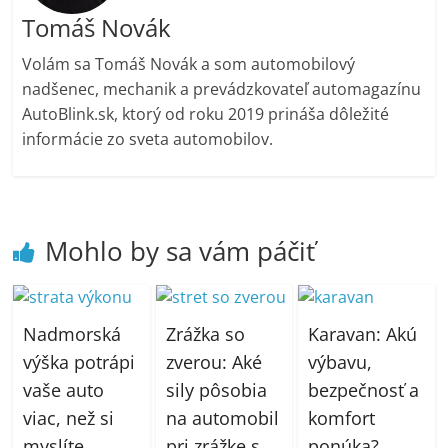
Tomáš Novák
Volám sa Tomáš Novák a som automobilový
nadšenec, mechanik a prevádzkovateľ automagazínu
AutoBlink.sk, ktorý od roku 2019 prináša dôležité
informácie zo sveta automobilov.
Mohlo by sa vám páčiť
Nadmorská
Zrážka so
Karavan: Akú
výška potrápi
zverou: Aké
výbavu,
vaše auto
sily pôsobia
bezpečnosť a
viac, než si
na automobil
komfort
myslíte.
pri zrážke s
ponúka?