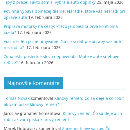
Tipy z praxe: Takto som si vybrala auto doplnky
25. mája 2026
Povinná výbava domácej dielne: Náradie, ktoré vás nezradí pri
oprave auta
19. februára 2026
Príprava motorky na cesty: Prečo je dôležitá prvá kontrolná
jazda?
17. februára 2026
Viac než len jarné umývanie: Na čo si dať pozor, aby vás auto
nezradilo?
17. februára 2026
Zima ešte posledné slovo nepovedala: Máte v aute snehové
reťaze?
16. februára 2026
Najnovšie komentáre
Tomáš Novák
komentoval
Klinový remeň: Čo sa deje a čo robiť
ak vám píska klínový remeň?
Jaroslav granatier
komentoval
Klinový remeň: Čo sa deje a čo
robiť ak vám píska klínový remeň?
Marek Dubravsky
komentoval
Zníženie hlavy valcov: Čo