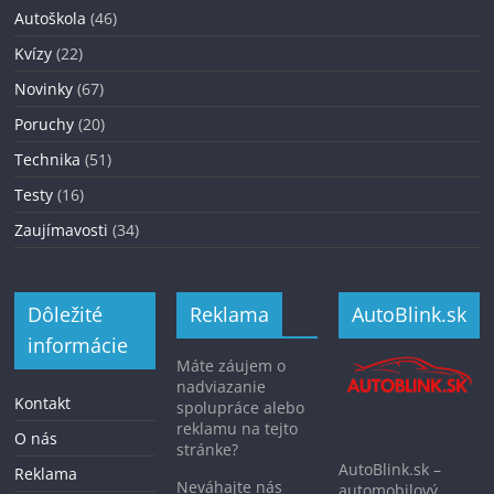
Autoškola
(46)
Kvízy
(22)
Novinky
(67)
Poruchy
(20)
Technika
(51)
Testy
(16)
Zaujímavosti
(34)
Dôležité
Reklama
AutoBlink.sk
informácie
Máte záujem o
nadviazanie
Kontakt
spolupráce alebo
reklamu na tejto
O nás
stránke?
AutoBlink.sk –
Reklama
Neváhajte nás
automobilový