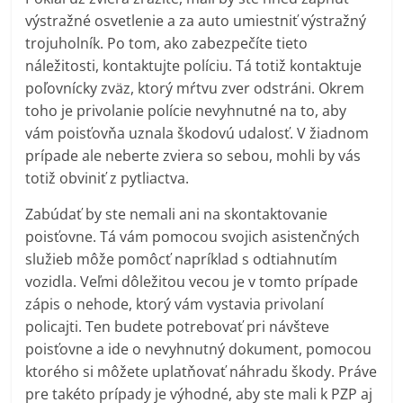
výstražné osvetlenie a za auto umiestniť výstražný
trojuholník. Po tom, ako zabezpečíte tieto
náležitosti, kontaktujte políciu. Tá totiž kontaktuje
poľovnícky zväz, ktorý mŕtvu zver odstráni. Okrem
toho je privolanie polície nevyhnutné na to, aby
vám poisťovňa uznala škodovú udalosť. V žiadnom
prípade ale neberte zviera so sebou, mohli by vás
totiž obviniť z pytliactva.
Zabúdať by ste nemali ani na skontaktovanie
poisťovne. Tá vám pomocou svojich asistenčných
služieb môže pomôcť napríklad s odtiahnutím
vozidla. Veľmi dôležitou vecou je v tomto prípade
zápis o nehode, ktorý vám vystavia privolaní
policajti. Ten budete potrebovať pri návšteve
poisťovne a ide o nevyhnutný dokument, pomocou
ktorého si môžete uplatňovať náhradu škody. Práve
pre takéto prípady je výhodné, aby ste mali k PZP aj