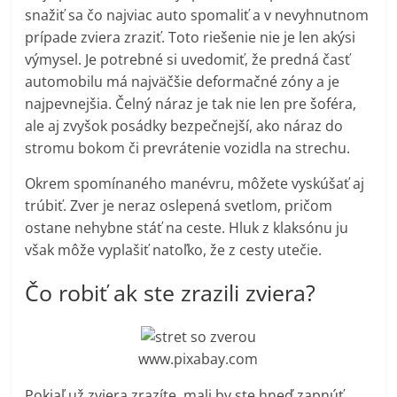
snažiť sa čo najviac auto spomaliť a v nevyhnutnom
prípade zviera zraziť. Toto riešenie nie je len akýsi
výmysel. Je potrebné si uvedomiť, že predná časť
automobilu má najväčšie deformačné zóny a je
najpevnejšia. Čelný náraz je tak nie len pre šoféra,
ale aj zvyšok posádky bezpečnejší, ako náraz do
stromu bokom či prevrátenie vozidla na strechu.
Okrem spomínaného manévru, môžete vyskúšať aj
trúbiť. Zver je neraz oslepená svetlom, pričom
ostane nehybne stáť na ceste. Hluk z klaksónu ju
však môže vyplašiť natoľko, že z cesty utečie.
Čo robiť ak ste zrazili zviera?
www.pixabay.com
Pokiaľ už zviera zrazíte, mali by ste hneď zapnúť