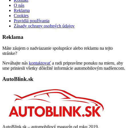
Kontakt
O nás
Reklama
Cookies
Pravidlá používania
Zásady ochrany osobných údajov
Reklama
Máte záujem o nadviazanie spolupráce alebo reklamu na tejto
stránke?
Neváhajte nás
kontaktovať
a radi pripravíme ponuku na mieru, aby
sme priniesli všetky dôležité informácie automobilovým nadšencom.
AutoBlink.sk
AutoBlink.sk – automobilový magazín od roku 2019.