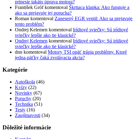
prinesie takáto úprava motora?
František Gróf
komentoval
Škrtiaca klapka: Ako funguje a
ako sa prejavuje jej porucha?
Roman
komentoval
Zanesený EGR ventil: Ako sa prejavuje
tento problém?
Ondrej Kelemen
komentoval
Irídiové sviečky: Sú irídiové
sviečky lepšie ako tie klasické?
Ondrej Kelemen
komentoval
Irídiové sviečky: Sú irídiové
sviečky lepšie ako tie klasické?
dnn
komentoval
Motory TSI opäť trápia problémy. Ktoré
jedna-päťky čaká zvolávacia akcia?
Kategórie
Autoškola
(46)
Kvízy
(22)
Novinky
(67)
Poruchy
(20)
Technika
(51)
Testy
(16)
Zaujímavosti
(34)
Dôležité informácie