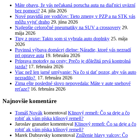
Máte obavu, že vás nečakaná porucha auta na diaľnici uväzní
bez pomoci?
24. júla 2026
Nové pravidlá pre vodičov: Tieto zmeny v PZP a na STK vás
môžu vyjsť draho
29. júna 2026
Najlepšie celoročné pneumatiky na SUV a crossovery
29.
mája 2026
Tipy z praxe: Takto som si vybrala auto doplnky
25. mája
2026
Povinná výbava domácej dielne: Náradie, ktoré vás nezradí
pri oprave auta
19. februára 2026
Príprava motorky na cesty: Prečo je dôležitá prvá kontrolná
jazda?
17. februára 2026
Viac než len jarné umývanie: Na čo si dať pozor, aby vás auto
nezradilo?
17. februára 2026
Zima ešte posledné slovo nepovedala: Máte v aute snehové
reťaze?
16. februára 2026
Najnovšie komentáre
Tomáš Novák
komentoval
Klinový remeň: Čo sa deje a čo
robiť ak vám píska klínový remeň?
Jaroslav granatier
komentoval
Klinový remeň: Čo sa deje a čo
robiť ak vám píska klínový remeň?
Marek Dubravsky
komentoval
Zníženie hlavy valcov: Čo