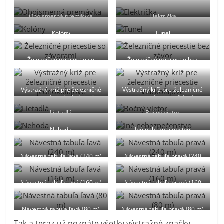
Obojsmerná premávka
Električka
Kolóny
Tunel
Železničné priecestie so
Železničné priecestie bez
závorami
závor
Výstražný kríž pre železničné
Výstražný kríž pre železničné
priecestie jednokoľajové
priecestie viackoľajové
Lietadlá
Bočný vietor
Nehoda
Iné nebezpečenstvo
Návestná tabuľa ľavá (240 m)
Návestná tabuľa pravá (240
m)
Návestná tabuľa ľavá (160 m)
Návestná tabuľa pravá (160
m)
Návestná tabuľa ľavá (80 m)
Návestná tabuľa pravá (80 m)
Tak a teraz už poznáte všetky výstražné značky,