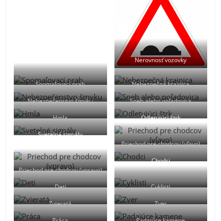
Nerovnosť vozovky
Spomaľovací prah
Nebezpečná krajnica
Nebezpečenstvo šmyku
Sneh alebo poľadovica
Hmla
Odletujúci štrk
Svetelné signály
Priechod pre chodcov (vľavo)
Chodci
Priechod pre chodcov (vpravo)
Deti
Cyklisti
Zvieratá
Zver
Práca
Padajúce kamene