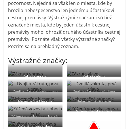
pozornosť. Nejedná sa však len o miesta, kde by
hrozilo nebezpečenstvo len jednému účastníkovi
cestnej premávky. Výstražnými značkami sú tiež
označené miesta, kde by jeden účastník cestnej
premávky mohol ohroziť druhého účastníka cestnej
premávky. Poznáte však všetky výstražné značky?
Pozrite sa na prehľadný zoznam.
Výstražné značky:
Zákruta vpravo
Zákruta vľavo
Dvojitá zákruta, prvá vpravo
Dvojitá zákruta, prvá vľavo
Nebezpečné klesanie
Nebezpečné stúpanie
Zúžená vozovka sprava
Zúžená vozovka z oboch strán
Zúžená vozovka zľava