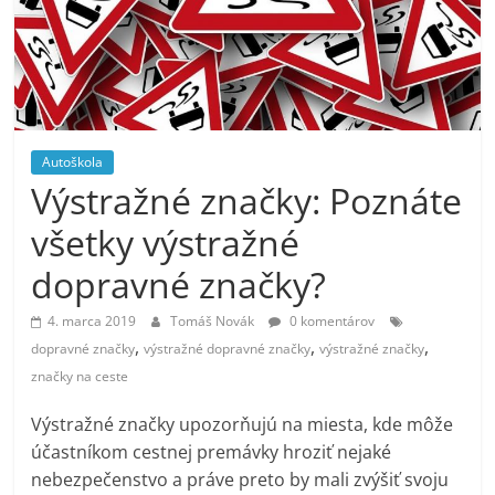
Autoškola
Výstražné značky: Poznáte
všetky výstražné
dopravné značky?
4. marca 2019
Tomáš Novák
0 komentárov
,
,
,
dopravné značky
výstražné dopravné značky
výstražné značky
značky na ceste
Výstražné značky upozorňujú na miesta, kde môže
účastníkom cestnej premávky hroziť nejaké
nebezpečenstvo a práve preto by mali zvýšiť svoju