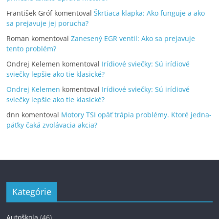
František Gróf
komentoval
Škrtiaca klapka: Ako funguje a ako
sa prejavuje jej porucha?
Roman
komentoval
Zanesený EGR ventil: Ako sa prejavuje
tento problém?
Ondrej Kelemen
komentoval
Irídiové sviečky: Sú irídiové
sviečky lepšie ako tie klasické?
Ondrej Kelemen
komentoval
Irídiové sviečky: Sú irídiové
sviečky lepšie ako tie klasické?
dnn
komentoval
Motory TSI opäť trápia problémy. Ktoré jedna-
päťky čaká zvolávacia akcia?
Kategórie
Autoškola
(46)