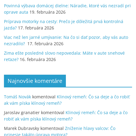
Povinná výbava domácej dielne: Náradie, ktoré vás nezradí pri
oprave auta
19. februára 2026
Príprava motorky na cesty: Prečo je dôležitá prvá kontrolná
jazda?
17. februára 2026
Viac než len jarné umývanie: Na čo si dať pozor, aby vás auto
nezradilo?
17. februára 2026
Zima ešte posledné slovo nepovedala: Máte v aute snehové
reťaze?
16. februára 2026
Najnovšie komentáre
Tomáš Novák
komentoval
Klinový remeň: Čo sa deje a čo robiť
ak vám píska klínový remeň?
Jaroslav granatier
komentoval
Klinový remeň: Čo sa deje a čo
robiť ak vám píska klínový remeň?
Marek Dubravsky
komentoval
Zníženie hlavy valcov: Čo
prinesie takáto úprava motora?