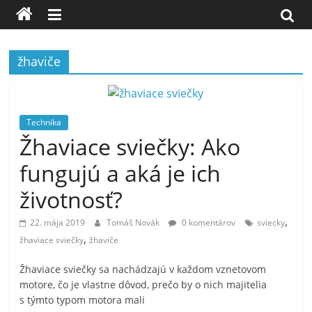
žhaviče
Technika
Žhaviace sviečky: Ako
fungujú a aká je ich
životnosť?
,
22. mája 2019
Tomáš Novák
0 komentárov
sviecky
,
žhaviace sviečky
žhaviče
Žhaviace sviečky sa nachádzajú v každom vznetovom
motore, čo je vlastne dôvod, prečo by o nich majitelia
s týmto typom motora mali