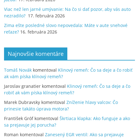
Viac než len jarné umývanie: Na čo si dať pozor, aby vás auto
nezradilo?
17. februára 2026
Zima ešte posledné slovo nepovedala: Máte v aute snehové
reťaze?
16. februára 2026
Najnovšie komentáre
Tomáš Novák
komentoval
Klinový remeň: Čo sa deje a čo robiť
ak vám píska klínový remeň?
Jaroslav granatier
komentoval
Klinový remeň: Čo sa deje a čo
robiť ak vám píska klínový remeň?
Marek Dubravsky
komentoval
Zníženie hlavy valcov: Čo
prinesie takáto úprava motora?
František Gróf
komentoval
Škrtiaca klapka: Ako funguje a ako
sa prejavuje jej porucha?
Roman
komentoval
Zanesený EGR ventil: Ako sa prejavuje