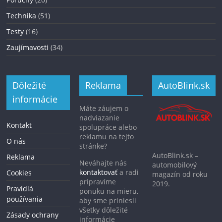
Technika
(51)
Testy
(16)
Zaujímavosti
(34)
Dôležité
Reklama
AutoBlink.sk
informácie
Máte záujem o
nadviazanie
Kontakt
spolupráce alebo
reklamu na tejto
O nás
stránke?
AutoBlink.sk –
Reklama
Neváhajte nás
automobilový
kontaktovať
a radi
Cookies
magazín od roku
pripravíme
2019.
Pravidlá
ponuku na mieru,
používania
aby sme priniesli
všetky dôležité
Zásady ochrany
informácie