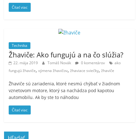
Čítať viac
Technika
Žhaviče: Ako fungujú a na čo slúžia?
22. mája 2019
Tomáš Novák
0 komentárov
ako
,
,
,
fungujú žhaviče
výmena žhavičov
žhaviace sviečky
žhaviče
Žhaviče sú zariadenia, ktoré nesmú chýbať v žiadnom
vznetovom motore, ktorý sa nachádza pod kapotou
automobilu. Ak by ste to náhodou
Čítať viac
Hľadať