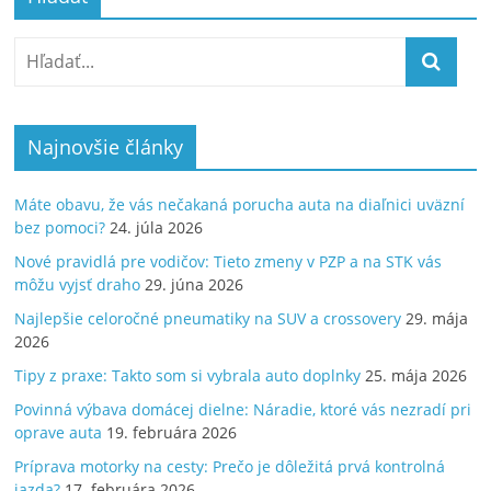
Najnovšie články
Máte obavu, že vás nečakaná porucha auta na diaľnici uväzní
bez pomoci?
24. júla 2026
Nové pravidlá pre vodičov: Tieto zmeny v PZP a na STK vás
môžu vyjsť draho
29. júna 2026
Najlepšie celoročné pneumatiky na SUV a crossovery
29. mája
2026
Tipy z praxe: Takto som si vybrala auto doplnky
25. mája 2026
Povinná výbava domácej dielne: Náradie, ktoré vás nezradí pri
oprave auta
19. februára 2026
Príprava motorky na cesty: Prečo je dôležitá prvá kontrolná
jazda?
17. februára 2026