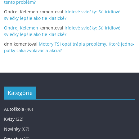
tento problém?
Ondrej Kelemen
komentoval
Irídiové sviečky: Sú irídiové
sviečky lepšie ako tie klasické?
Ondrej Kelemen
komentoval
Irídiové sviečky: Sú irídiové
sviečky lepšie ako tie klasické?
dnn
komentoval
Motory TSI opäť trápia problémy. Ktoré jedna-
päťky čaká zvolávacia akcia?
Kategórie
Autoškola
(46)
Kvízy
(22)
Novinky
(67)
Poruchy
(20)