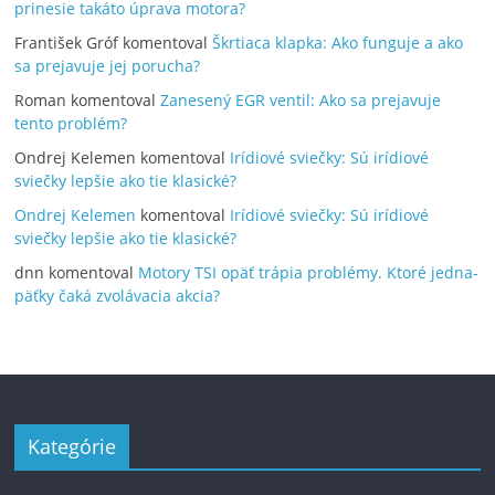
prinesie takáto úprava motora?
František Gróf
komentoval
Škrtiaca klapka: Ako funguje a ako
sa prejavuje jej porucha?
Roman
komentoval
Zanesený EGR ventil: Ako sa prejavuje
tento problém?
Ondrej Kelemen
komentoval
Irídiové sviečky: Sú irídiové
sviečky lepšie ako tie klasické?
Ondrej Kelemen
komentoval
Irídiové sviečky: Sú irídiové
sviečky lepšie ako tie klasické?
dnn
komentoval
Motory TSI opäť trápia problémy. Ktoré jedna-
päťky čaká zvolávacia akcia?
Kategórie