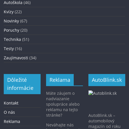
Autoškola
(46)
Kvízy
(22)
Novinky
(67)
Poruchy
(20)
Technika
(51)
Testy
(16)
Zaujímavosti
(34)
Dôležité
Reklama
AutoBlink.sk
informácie
Máte záujem o
nadviazanie
Kontakt
spolupráce alebo
reklamu na tejto
O nás
stránke?
AutoBlink.sk –
automobilový
Reklama
Neváhajte nás
magazín od roku