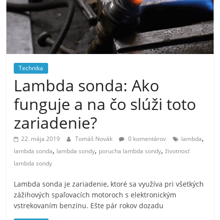
Technika
Lambda sonda: Ako
funguje a na čo slúži toto
zariadenie?
,
22. mája 2019
Tomáš Novák
0 komentárov
lambda
,
,
,
lambda sonda
lambda sondy
porucha lambda sondy
životnosť
lambda sondy
Lambda sonda je zariadenie, ktoré sa využíva pri všetkých
zážihových spaľovacích motoroch s elektronickým
vstrekovaním benzínu. Ešte pár rokov dozadu