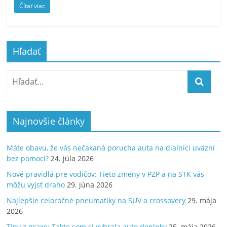
Čítať viac
Hľadať
Najnovšie články
Máte obavu, že vás nečakaná porucha auta na diaľnici uväzní
bez pomoci?
24. júla 2026
Nové pravidlá pre vodičov: Tieto zmeny v PZP a na STK vás
môžu vyjsť draho
29. júna 2026
Najlepšie celoročné pneumatiky na SUV a crossovery
29. mája
2026
Tipy z praxe: Takto som si vybrala auto doplnky
25. mája 2026