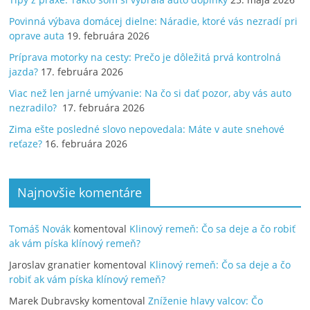
Povinná výbava domácej dielne: Náradie, ktoré vás nezradí pri
oprave auta
19. februára 2026
Príprava motorky na cesty: Prečo je dôležitá prvá kontrolná
jazda?
17. februára 2026
Viac než len jarné umývanie: Na čo si dať pozor, aby vás auto
nezradilo?
17. februára 2026
Zima ešte posledné slovo nepovedala: Máte v aute snehové
reťaze?
16. februára 2026
Najnovšie komentáre
Tomáš Novák
komentoval
Klinový remeň: Čo sa deje a čo robiť
ak vám píska klínový remeň?
Jaroslav granatier
komentoval
Klinový remeň: Čo sa deje a čo
robiť ak vám píska klínový remeň?
Marek Dubravsky
komentoval
Zníženie hlavy valcov: Čo