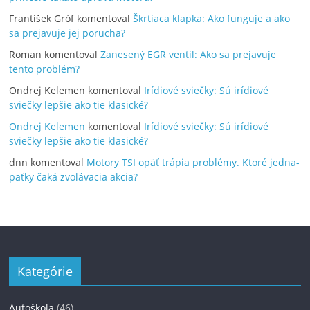
František Gróf
komentoval
Škrtiaca klapka: Ako funguje a ako
sa prejavuje jej porucha?
Roman
komentoval
Zanesený EGR ventil: Ako sa prejavuje
tento problém?
Ondrej Kelemen
komentoval
Irídiové sviečky: Sú irídiové
sviečky lepšie ako tie klasické?
Ondrej Kelemen
komentoval
Irídiové sviečky: Sú irídiové
sviečky lepšie ako tie klasické?
dnn
komentoval
Motory TSI opäť trápia problémy. Ktoré jedna-
päťky čaká zvolávacia akcia?
Kategórie
Autoškola
(46)