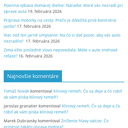
Povinná výbava domácej dielne: Náradie, ktoré vás nezradí pri
oprave auta
19. februára 2026
Príprava motorky na cesty: Prečo je dôležitá prvá kontrolná
jazda?
17. februára 2026
Viac než len jarné umývanie: Na čo si dať pozor, aby vás auto
nezradilo?
17. februára 2026
Zima ešte posledné slovo nepovedala: Máte v aute snehové
reťaze?
16. februára 2026
Najnovšie komentáre
Tomáš Novák
komentoval
Klinový remeň: Čo sa deje a čo robiť
ak vám píska klínový remeň?
Jaroslav granatier
komentoval
Klinový remeň: Čo sa deje a čo
robiť ak vám píska klínový remeň?
Marek Dubravsky
komentoval
Zníženie hlavy valcov: Čo
prinesie takáto úprava motora?