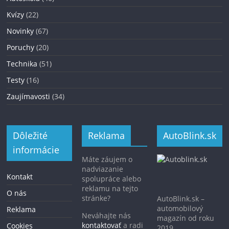
Kvízy
(22)
Novinky
(67)
Poruchy
(20)
Technika
(51)
Testy
(16)
Zaujímavosti
(34)
Dôležité
Reklama
AutoBlink.sk
informácie
Máte záujem o
nadviazanie
Kontakt
spolupráce alebo
reklamu na tejto
O nás
stránke?
AutoBlink.sk –
automobilový
Reklama
Neváhajte nás
magazín od roku
kontaktovať
a radi
Cookies
2019.