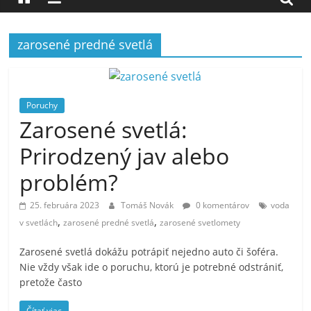
zarosené predné svetlá
Poruchy
Zarosené svetlá:
Prirodzený jav alebo
problém?
25. februára 2023
Tomáš Novák
0 komentárov
voda
,
,
v svetlách
zarosené predné svetlá
zarosené svetlomety
Zarosené svetlá dokážu potrápiť nejedno auto či šoféra.
Nie vždy však ide o poruchu, ktorú je potrebné odstrániť,
pretože často
Čítať viac