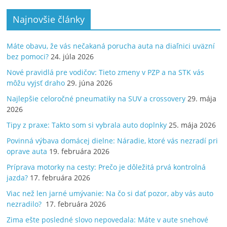
Najnovšie články
Máte obavu, že vás nečakaná porucha auta na diaľnici uväzní
bez pomoci?
24. júla 2026
Nové pravidlá pre vodičov: Tieto zmeny v PZP a na STK vás
môžu vyjsť draho
29. júna 2026
Najlepšie celoročné pneumatiky na SUV a crossovery
29. mája
2026
Tipy z praxe: Takto som si vybrala auto doplnky
25. mája 2026
Povinná výbava domácej dielne: Náradie, ktoré vás nezradí pri
oprave auta
19. februára 2026
Príprava motorky na cesty: Prečo je dôležitá prvá kontrolná
jazda?
17. februára 2026
Viac než len jarné umývanie: Na čo si dať pozor, aby vás auto
nezradilo?
17. februára 2026
Zima ešte posledné slovo nepovedala: Máte v aute snehové