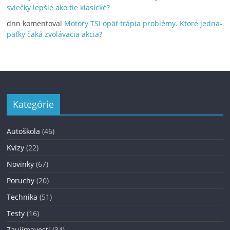
sviečky lepšie ako tie klasické?
dnn
komentoval
Motory TSI opäť trápia problémy. Ktoré jedna-
päťky čaká zvolávacia akcia?
Kategórie
Autoškola
(46)
Kvízy
(22)
Novinky
(67)
Poruchy
(20)
Technika
(51)
Testy
(16)
Zaujímavosti
(34)