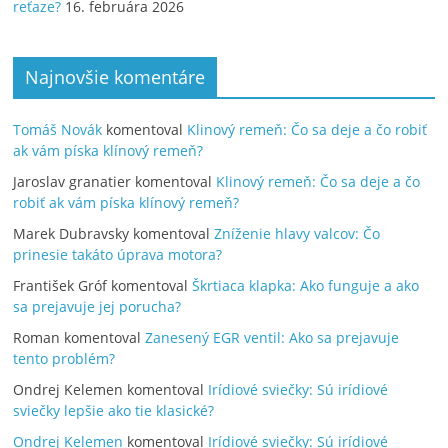
reťaze?
16. februára 2026
Najnovšie komentáre
Tomáš Novák
komentoval
Klinový remeň: Čo sa deje a čo robiť
ak vám píska klínový remeň?
Jaroslav granatier
komentoval
Klinový remeň: Čo sa deje a čo
robiť ak vám píska klínový remeň?
Marek Dubravsky
komentoval
Zníženie hlavy valcov: Čo
prinesie takáto úprava motora?
František Gróf
komentoval
Škrtiaca klapka: Ako funguje a ako
sa prejavuje jej porucha?
Roman
komentoval
Zanesený EGR ventil: Ako sa prejavuje
tento problém?
Ondrej Kelemen
komentoval
Irídiové sviečky: Sú irídiové
sviečky lepšie ako tie klasické?
Ondrej Kelemen
komentoval
Irídiové sviečky: Sú irídiové