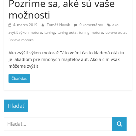
Pozrime sa, aké sú vaše
možnosti
4. marca 2019
Tomáš Novák
0 komentárov
ako
,
,
,
,
,
zvýšiť výkon motora
tuning
tuning auta
tuning motora
uprava auta
úprava motora
Ako zvýšiť výkon motora? Táto veľmi často kladená otázka
je lákadlom pre mnohých majiteľov áut. Ako a čím však
môžeme zvýšiť
Čítať viac
Hľadať