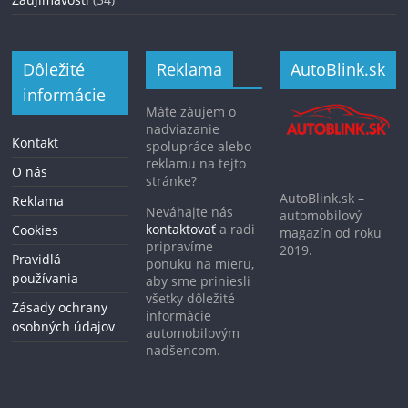
Dôležité
Reklama
AutoBlink.sk
informácie
Máte záujem o
nadviazanie
Kontakt
spolupráce alebo
reklamu na tejto
O nás
stránke?
AutoBlink.sk –
Reklama
Neváhajte nás
automobilový
kontaktovať
a radi
Cookies
magazín od roku
pripravíme
2019.
Pravidlá
ponuku na mieru,
používania
aby sme priniesli
všetky dôležité
Zásady ochrany
informácie
osobných údajov
automobilovým
nadšencom.