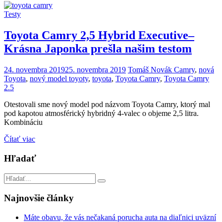
Testy
Toyota Camry 2,5 Hybrid Executive–
Krásna Japonka prešla našim testom
24. novembra 2019
25. novembra 2019
Tomáš Novák
Camry
,
nová
Toyota
,
nový model toyoty
,
toyota
,
Toyota Camry
,
Toyota Camry
2.5
Otestovali sme nový model pod názvom Toyota Camry, ktorý mal
pod kapotou atmosférický hybridný 4-valec o objeme 2,5 litra.
Kombináciu
Čítať viac
Hľadať
Najnovšie články
Máte obavu, že vás nečakaná porucha auta na diaľnici uväzní