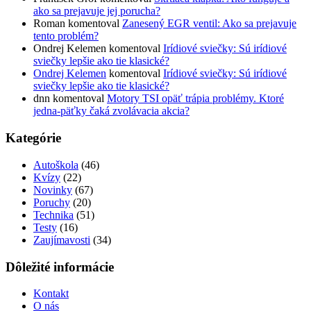
ako sa prejavuje jej porucha?
Roman
komentoval
Zanesený EGR ventil: Ako sa prejavuje
tento problém?
Ondrej Kelemen
komentoval
Irídiové sviečky: Sú irídiové
sviečky lepšie ako tie klasické?
Ondrej Kelemen
komentoval
Irídiové sviečky: Sú irídiové
sviečky lepšie ako tie klasické?
dnn
komentoval
Motory TSI opäť trápia problémy. Ktoré
jedna-päťky čaká zvolávacia akcia?
Kategórie
Autoškola
(46)
Kvízy
(22)
Novinky
(67)
Poruchy
(20)
Technika
(51)
Testy
(16)
Zaujímavosti
(34)
Dôležité informácie
Kontakt
O nás