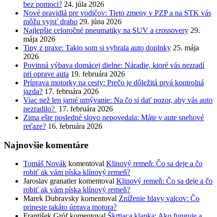
bez pomoci?
24. júla 2026
Nové pravidlá pre vodičov: Tieto zmeny v PZP a na STK vás
môžu vyjsť draho
29. júna 2026
Najlepšie celoročné pneumatiky na SUV a crossovery
29.
mája 2026
Tipy z praxe: Takto som si vybrala auto doplnky
25. mája
2026
Povinná výbava domácej dielne: Náradie, ktoré vás nezradí
pri oprave auta
19. februára 2026
Príprava motorky na cesty: Prečo je dôležitá prvá kontrolná
jazda?
17. februára 2026
Viac než len jarné umývanie: Na čo si dať pozor, aby vás auto
nezradilo?
17. februára 2026
Zima ešte posledné slovo nepovedala: Máte v aute snehové
reťaze?
16. februára 2026
Najnovšie komentáre
Tomáš Novák
komentoval
Klinový remeň: Čo sa deje a čo
robiť ak vám píska klínový remeň?
Jaroslav granatier
komentoval
Klinový remeň: Čo sa deje a čo
robiť ak vám píska klínový remeň?
Marek Dubravsky
komentoval
Zníženie hlavy valcov: Čo
prinesie takáto úprava motora?
František Gróf
komentoval
Škrtiaca klapka: Ako funguje a