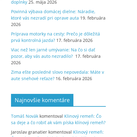
doplnky
25. mája 2026
Povinná výbava domácej dielne: Náradie,
ktoré vás nezradí pri oprave auta
19. februára
2026
Príprava motorky na cesty: Prečo je dôležitá
prvá kontrolná jazda?
17. februára 2026
Viac než len jarné umývanie: Na čo si dať
pozor, aby vás auto nezradilo?
17. februára
2026
Zima ešte posledné slovo nepovedala: Máte v
aute snehové reťaze?
16. februára 2026
Najnovšie komentáre
Tomáš Novák
komentoval
Klinový remeň: Čo
sa deje a čo robiť ak vám píska klínový remeň?
Jaroslav granatier
komentoval
Klinový remeň: