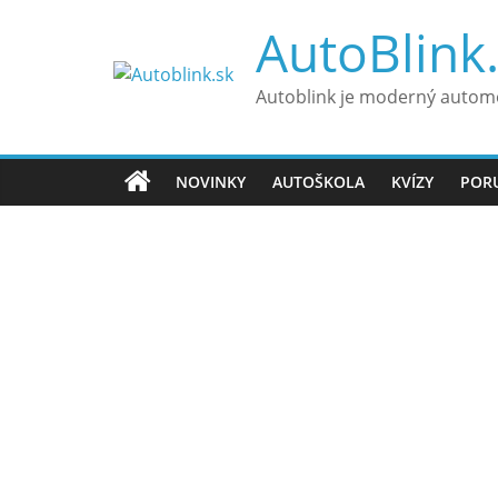
Skip
AutoBlink
to
content
Autoblink je moderný automo
NOVINKY
AUTOŠKOLA
KVÍZY
POR