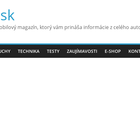
.sk
bilový magazín, ktorý vám prináša informácie z celého aut
UCHY
TECHNIKA
TESTY
ZAUJÍMAVOSTI
E-SHOP
KON