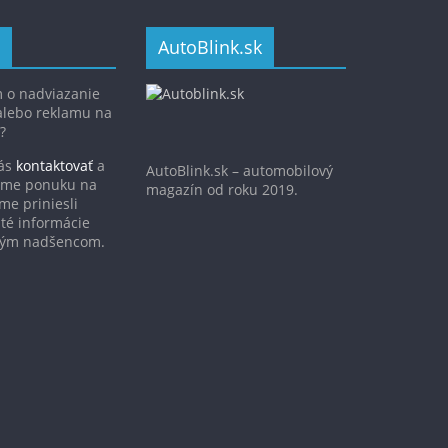
AutoBlink.sk
 o nadviazanie
alebo reklamu na
?
nás
kontaktovať
a
AutoBlink.sk – automobilový
víme ponuku na
magazín od roku 2019.
me priniesli
ité informácie
vým nadšencom.