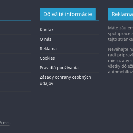
Dôležité informácie
Reklama
Máte záujem
Kontakt
spolupráce 
O nás
tejto stránke
Reklama
Neváhajte 
radi pripra
Cookies
mieru, aby s
všetky dôlež
Pravidlá používania
automobilo
Zásady ochrany osobných
údajov
ress
.