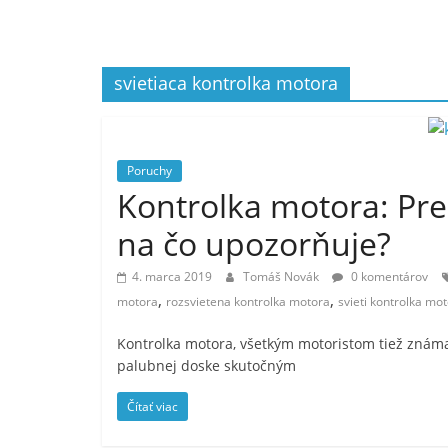
svietiaca kontrolka motora
Poruchy
Kontrolka motora: Pre
na čo upozorňuje?
4. marca 2019
Tomáš Novák
0 komentárov
,
,
motora
rozsvietena kontrolka motora
svieti kontrolka mo
Kontrolka motora, všetkým motoristom tiež známa 
palubnej doske skutočným
Čítať viac