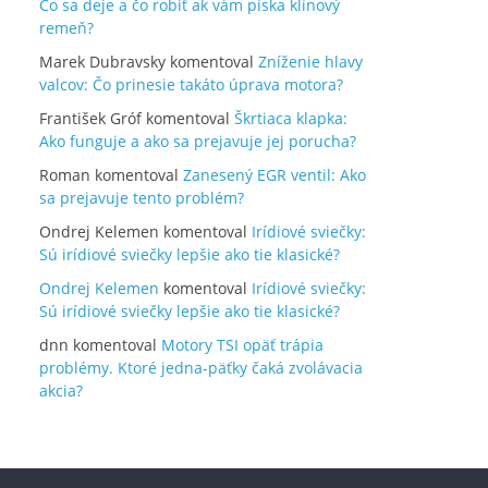
Čo sa deje a čo robiť ak vám píska klínový
remeň?
Marek Dubravsky
komentoval
Zníženie hlavy
valcov: Čo prinesie takáto úprava motora?
František Gróf
komentoval
Škrtiaca klapka:
Ako funguje a ako sa prejavuje jej porucha?
Roman
komentoval
Zanesený EGR ventil: Ako
sa prejavuje tento problém?
Ondrej Kelemen
komentoval
Irídiové sviečky:
Sú irídiové sviečky lepšie ako tie klasické?
Ondrej Kelemen
komentoval
Irídiové sviečky:
Sú irídiové sviečky lepšie ako tie klasické?
dnn
komentoval
Motory TSI opäť trápia
problémy. Ktoré jedna-päťky čaká zvolávacia
akcia?