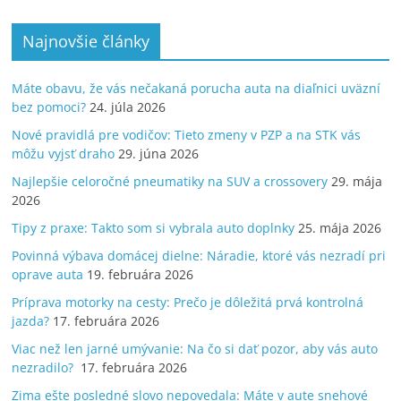
Najnovšie články
Máte obavu, že vás nečakaná porucha auta na diaľnici uväzní
bez pomoci?
24. júla 2026
Nové pravidlá pre vodičov: Tieto zmeny v PZP a na STK vás
môžu vyjsť draho
29. júna 2026
Najlepšie celoročné pneumatiky na SUV a crossovery
29. mája
2026
Tipy z praxe: Takto som si vybrala auto doplnky
25. mája 2026
Povinná výbava domácej dielne: Náradie, ktoré vás nezradí pri
oprave auta
19. februára 2026
Príprava motorky na cesty: Prečo je dôležitá prvá kontrolná
jazda?
17. februára 2026
Viac než len jarné umývanie: Na čo si dať pozor, aby vás auto
nezradilo?
17. februára 2026
Zima ešte posledné slovo nepovedala: Máte v aute snehové