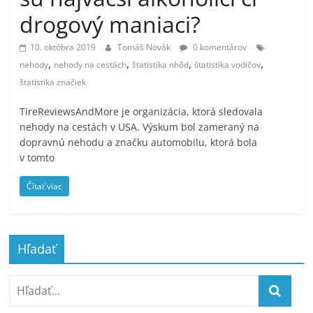
drogový maniaci?
10. októbra 2019
Tomáš Novák
0 komentárov
,
,
,
,
nehody
nehody na cestách
štatistika nhôd
štatistika vodičov
štatistika značiek
TireReviewsAndMore je organizácia, ktorá sledovala
nehody na cestách v USA. Výskum bol zameraný na
dopravnú nehodu a značku automobilu, ktorá bola
v tomto
Čítať viac
Hľadať