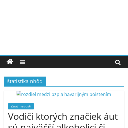
štatistika nhôd
Zaujímavosti
Vodiči ktorých značiek áut
sú najväčší alkoholici či