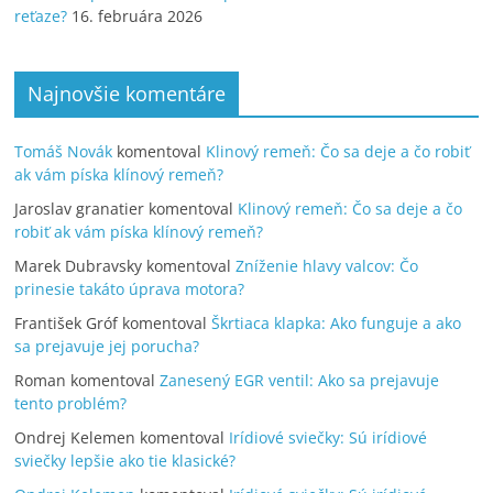
reťaze?
16. februára 2026
Najnovšie komentáre
Tomáš Novák
komentoval
Klinový remeň: Čo sa deje a čo robiť
ak vám píska klínový remeň?
Jaroslav granatier
komentoval
Klinový remeň: Čo sa deje a čo
robiť ak vám píska klínový remeň?
Marek Dubravsky
komentoval
Zníženie hlavy valcov: Čo
prinesie takáto úprava motora?
František Gróf
komentoval
Škrtiaca klapka: Ako funguje a ako
sa prejavuje jej porucha?
Roman
komentoval
Zanesený EGR ventil: Ako sa prejavuje
tento problém?
Ondrej Kelemen
komentoval
Irídiové sviečky: Sú irídiové
sviečky lepšie ako tie klasické?