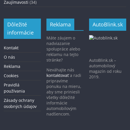
Zaujímavosti
(34)
Dôležité
Reklama
AutoBlink.sk
informácie
Máte záujem o
nadviazanie
Kontakt
spolupráce alebo
reklamu na tejto
O nás
stránke?
AutoBlink.sk –
automobilový
Reklama
Neváhajte nás
magazín od roku
kontaktovať
a radi
Cookies
2019.
pripravíme
Pravidlá
ponuku na mieru,
používania
aby sme priniesli
všetky dôležité
Zásady ochrany
informácie
osobných údajov
automobilovým
nadšencom.