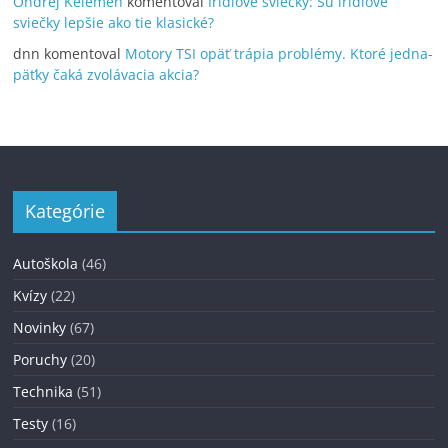
Ondrej Kelemen
komentoval
Irídiové sviečky: Sú irídiové
sviečky lepšie ako tie klasické?
dnn
komentoval
Motory TSI opäť trápia problémy. Ktoré jedna-
päťky čaká zvolávacia akcia?
Kategórie
Autoškola
(46)
Kvízy
(22)
Novinky
(67)
Poruchy
(20)
Technika
(51)
Testy
(16)