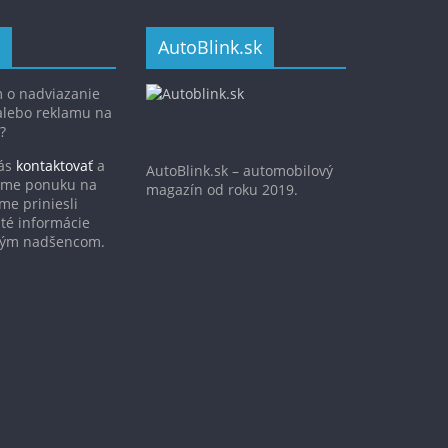
AutoBlink.sk
 o nadviazanie
alebo reklamu na
?
nás
kontaktovať
a
AutoBlink.sk – automobilový
víme ponuku na
magazín od roku 2019.
me priniesli
ité informácie
vým nadšencom.