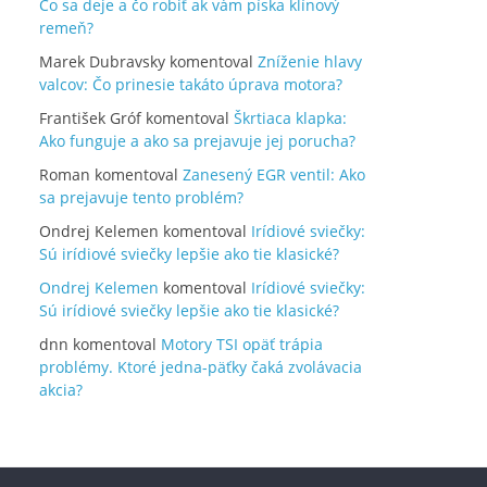
Čo sa deje a čo robiť ak vám píska klínový
remeň?
Marek Dubravsky
komentoval
Zníženie hlavy
valcov: Čo prinesie takáto úprava motora?
František Gróf
komentoval
Škrtiaca klapka:
Ako funguje a ako sa prejavuje jej porucha?
Roman
komentoval
Zanesený EGR ventil: Ako
sa prejavuje tento problém?
Ondrej Kelemen
komentoval
Irídiové sviečky:
Sú irídiové sviečky lepšie ako tie klasické?
Ondrej Kelemen
komentoval
Irídiové sviečky:
Sú irídiové sviečky lepšie ako tie klasické?
dnn
komentoval
Motory TSI opäť trápia
problémy. Ktoré jedna-päťky čaká zvolávacia
akcia?