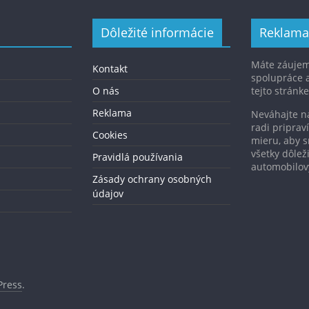
Dôležité informácie
Reklama
Máte záujem
Kontakt
spolupráce 
O nás
tejto stránke
Reklama
Neváhajte 
radi pripra
Cookies
mieru, aby s
všetky dôlež
Pravidlá používania
automobilo
Zásady ochrany osobných
údajov
ress
.