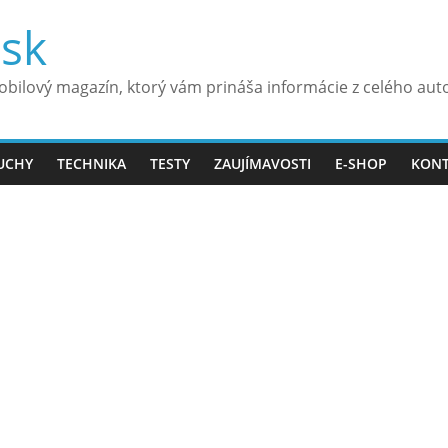
.sk
bilový magazín, ktorý vám prináša informácie z celého aut
UCHY
TECHNIKA
TESTY
ZAUJÍMAVOSTI
E-SHOP
KON