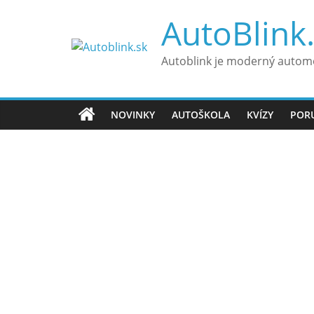
Skip
AutoBlink
to
content
Autoblink je moderný automo
NOVINKY
AUTOŠKOLA
KVÍZY
POR