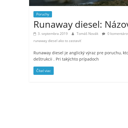
Poruchy
Runaway diesel: Názov
3. septembra 2019
Tomáš Novák
0 komentáro
runaway diesel ako to zastaviť
Runaway diesel je anglický výraz pre poruchu, kt
deštrukcii . Pri takýchto prípadoch
Čítať viac