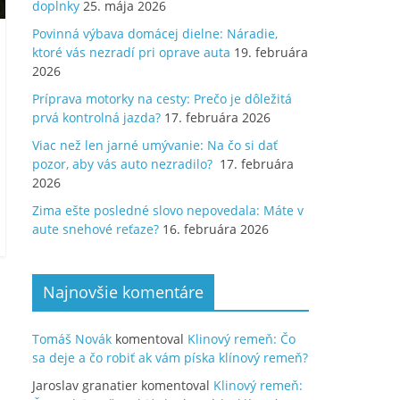
doplnky
25. mája 2026
Povinná výbava domácej dielne: Náradie,
ktoré vás nezradí pri oprave auta
19. februára
2026
Príprava motorky na cesty: Prečo je dôležitá
prvá kontrolná jazda?
17. februára 2026
Viac než len jarné umývanie: Na čo si dať
pozor, aby vás auto nezradilo?
17. februára
2026
Zima ešte posledné slovo nepovedala: Máte v
aute snehové reťaze?
16. februára 2026
Najnovšie komentáre
Tomáš Novák
komentoval
Klinový remeň: Čo
sa deje a čo robiť ak vám píska klínový remeň?
Jaroslav granatier
komentoval
Klinový remeň: