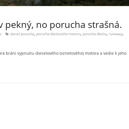
 pekný, no porucha strašná.
,
,
,
,
v
diesel porucha
porucha diesloveho motoru
porucha dieslu
runaway
orá bráni vypnutiu dieselového (vznetového) motora a vedie k jeho