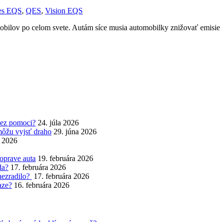
es EQS
,
QES
,
Vision EQS
obilov po celom svete. Autám síce musia automobilky znižovať emisie
bez pomoci?
24. júla 2026
môžu vyjsť draho
29. júna 2026
a 2026
 oprave auta
19. februára 2026
da?
17. februára 2026
nezradilo?
17. februára 2026
aze?
16. februára 2026