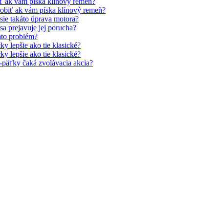
iť ak vám píska klínový remeň?
robiť ak vám píska klínový remeň?
sie takáto úprava motora?
sa prejavuje jej porucha?
nto problém?
čky lepšie ako tie klasické?
čky lepšie ako tie klasické?
-päťky čaká zvolávacia akcia?