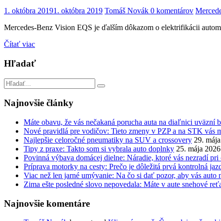
1. októbra 2019
1. októbra 2019
Tomáš Novák
0 komentárov
Merced
Mercedes-Benz Vision EQS je ďalším dôkazom o elektrifikácii autom
Čítať viac
Hľadať
Najnovšie články
Máte obavu, že vás nečakaná porucha auta na diaľnici uväzní 
Nové pravidlá pre vodičov: Tieto zmeny v PZP a na STK vás 
Najlepšie celoročné pneumatiky na SUV a crossovery
29. máj
Tipy z praxe: Takto som si vybrala auto doplnky
25. mája 2026
Povinná výbava domácej dielne: Náradie, ktoré vás nezradí pri
Príprava motorky na cesty: Prečo je dôležitá prvá kontrolná jaz
Viac než len jarné umývanie: Na čo si dať pozor, aby vás auto 
Zima ešte posledné slovo nepovedala: Máte v aute snehové reť
Najnovšie komentáre