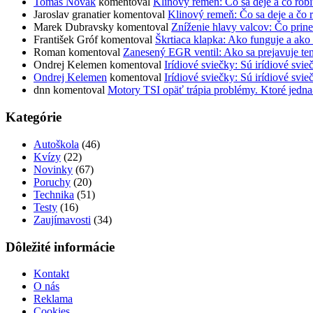
Tomáš Novák
komentoval
Klinový remeň: Čo sa deje a čo rob
Jaroslav granatier
komentoval
Klinový remeň: Čo sa deje a čo 
Marek Dubravsky
komentoval
Zníženie hlavy valcov: Čo prine
František Gróf
komentoval
Škrtiaca klapka: Ako funguje a ako 
Roman
komentoval
Zanesený EGR ventil: Ako sa prejavuje te
Ondrej Kelemen
komentoval
Irídiové sviečky: Sú irídiové svie
Ondrej Kelemen
komentoval
Irídiové sviečky: Sú irídiové svie
dnn
komentoval
Motory TSI opäť trápia problémy. Ktoré jedna
Kategórie
Autoškola
(46)
Kvízy
(22)
Novinky
(67)
Poruchy
(20)
Technika
(51)
Testy
(16)
Zaujímavosti
(34)
Dôležité informácie
Kontakt
O nás
Reklama
Cookies