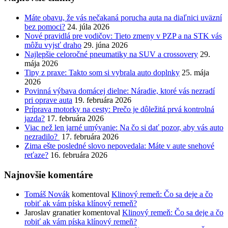
Máte obavu, že vás nečakaná porucha auta na diaľnici uväzní
bez pomoci?
24. júla 2026
Nové pravidlá pre vodičov: Tieto zmeny v PZP a na STK vás
môžu vyjsť draho
29. júna 2026
Najlepšie celoročné pneumatiky na SUV a crossovery
29.
mája 2026
Tipy z praxe: Takto som si vybrala auto doplnky
25. mája
2026
Povinná výbava domácej dielne: Náradie, ktoré vás nezradí
pri oprave auta
19. februára 2026
Príprava motorky na cesty: Prečo je dôležitá prvá kontrolná
jazda?
17. februára 2026
Viac než len jarné umývanie: Na čo si dať pozor, aby vás auto
nezradilo?
17. februára 2026
Zima ešte posledné slovo nepovedala: Máte v aute snehové
reťaze?
16. februára 2026
Najnovšie komentáre
Tomáš Novák
komentoval
Klinový remeň: Čo sa deje a čo
robiť ak vám píska klínový remeň?
Jaroslav granatier
komentoval
Klinový remeň: Čo sa deje a čo
robiť ak vám píska klínový remeň?