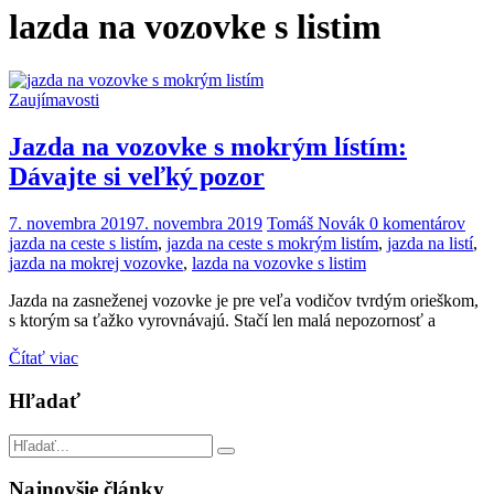
lazda na vozovke s listim
Zaujímavosti
Jazda na vozovke s mokrým lístím:
Dávajte si veľký pozor
7. novembra 2019
7. novembra 2019
Tomáš Novák
0 komentárov
jazda na ceste s listím
,
jazda na ceste s mokrým listím
,
jazda na listí
,
jazda na mokrej vozovke
,
lazda na vozovke s listim
Jazda na zasneženej vozovke je pre veľa vodičov tvrdým orieškom,
s ktorým sa ťažko vyrovnávajú. Stačí len malá nepozornosť a
Čítať viac
Hľadať
Najnovšie články