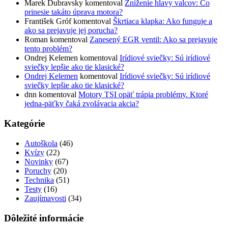
Marek Dubravsky
komentoval
Zníženie hlavy valcov: Čo
prinesie takáto úprava motora?
František Gróf
komentoval
Škrtiaca klapka: Ako funguje a
ako sa prejavuje jej porucha?
Roman
komentoval
Zanesený EGR ventil: Ako sa prejavuje
tento problém?
Ondrej Kelemen
komentoval
Irídiové sviečky: Sú irídiové
sviečky lepšie ako tie klasické?
Ondrej Kelemen
komentoval
Irídiové sviečky: Sú irídiové
sviečky lepšie ako tie klasické?
dnn
komentoval
Motory TSI opäť trápia problémy. Ktoré
jedna-päťky čaká zvolávacia akcia?
Kategórie
Autoškola
(46)
Kvízy
(22)
Novinky
(67)
Poruchy
(20)
Technika
(51)
Testy
(16)
Zaujímavosti
(34)
Dôležité informácie