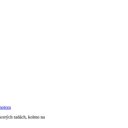
motora
acerých radách, kolmo na