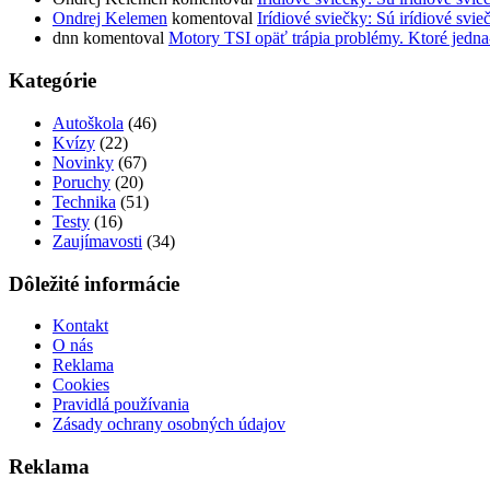
Ondrej Kelemen
komentoval
Irídiové sviečky: Sú irídiové svie
dnn
komentoval
Motory TSI opäť trápia problémy. Ktoré jedna
Kategórie
Autoškola
(46)
Kvízy
(22)
Novinky
(67)
Poruchy
(20)
Technika
(51)
Testy
(16)
Zaujímavosti
(34)
Dôležité informácie
Kontakt
O nás
Reklama
Cookies
Pravidlá používania
Zásady ochrany osobných údajov
Reklama