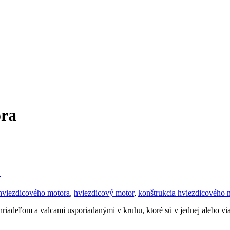
ora
?
 hviezdicového motora
,
hviezdicový motor
,
konštrukcia hviezdicového 
iadeľom a valcami usporiadanými v kruhu, ktoré sú v jednej alebo vi