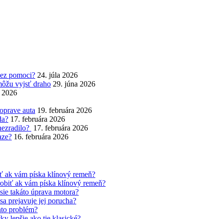
bez pomoci?
24. júla 2026
môžu vyjsť draho
29. júna 2026
a 2026
 oprave auta
19. februára 2026
da?
17. februára 2026
nezradilo?
17. februára 2026
aze?
16. februára 2026
iť ak vám píska klínový remeň?
robiť ak vám píska klínový remeň?
sie takáto úprava motora?
sa prejavuje jej porucha?
nto problém?
čky lepšie ako tie klasické?