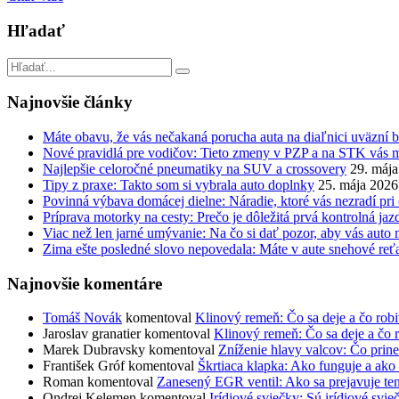
Hľadať
Najnovšie články
Máte obavu, že vás nečakaná porucha auta na diaľnici uväzní 
Nové pravidlá pre vodičov: Tieto zmeny v PZP a na STK vás 
Najlepšie celoročné pneumatiky na SUV a crossovery
29. máj
Tipy z praxe: Takto som si vybrala auto doplnky
25. mája 2026
Povinná výbava domácej dielne: Náradie, ktoré vás nezradí pri
Príprava motorky na cesty: Prečo je dôležitá prvá kontrolná jaz
Viac než len jarné umývanie: Na čo si dať pozor, aby vás auto 
Zima ešte posledné slovo nepovedala: Máte v aute snehové reť
Najnovšie komentáre
Tomáš Novák
komentoval
Klinový remeň: Čo sa deje a čo rob
Jaroslav granatier
komentoval
Klinový remeň: Čo sa deje a čo 
Marek Dubravsky
komentoval
Zníženie hlavy valcov: Čo prine
František Gróf
komentoval
Škrtiaca klapka: Ako funguje a ako 
Roman
komentoval
Zanesený EGR ventil: Ako sa prejavuje te
Ondrej Kelemen
komentoval
Irídiové sviečky: Sú irídiové svie