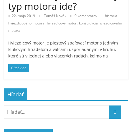
typ motora ide?
22. mája 2019
Tomáš Novák
0 komentárov
história
,
,
hviezdicového motora
hviezdicový motor
konštrukcia hviezdicového
motora
Hviezdicový motor je piestový spaľovací motor s jedným
kľukovým hriadeľom a valcami usporiadanými v kruhu,
ktoré sú v jednej alebo viacerých radách, kolmo na
Čítať viac
Hľadať