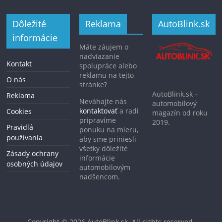
Dôležité
Reklama
AutoBlink.sk
informácie
Máte záujem o
nadviazanie
Kontakt
spolupráce alebo
reklamu na tejto
O nás
stránke?
AutoBlink.sk –
Reklama
Neváhajte nás
automobilový
kontaktovať
a radi
Cookies
magazín od roku
pripravíme
2019.
Pravidlá
ponuku na mieru,
používania
aby sme priniesli
všetky dôležité
Zásady ochrany
informácie
osobných údajov
automobilovým
nadšencom.
Copyright © 2026
AutoBlink.sk
. All rights reserved.