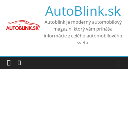
Skip
AutoBlink.sk
to
content
Autoblink je moderný automobilový
magazín, ktorý vám prináša
informácie z celého automobilového
sveta.