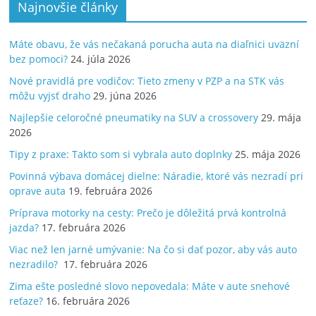
Najnovšie články
Máte obavu, že vás nečakaná porucha auta na diaľnici uväzní
bez pomoci?
24. júla 2026
Nové pravidlá pre vodičov: Tieto zmeny v PZP a na STK vás
môžu vyjsť draho
29. júna 2026
Najlepšie celoročné pneumatiky na SUV a crossovery
29. mája
2026
Tipy z praxe: Takto som si vybrala auto doplnky
25. mája 2026
Povinná výbava domácej dielne: Náradie, ktoré vás nezradí pri
oprave auta
19. februára 2026
Príprava motorky na cesty: Prečo je dôležitá prvá kontrolná
jazda?
17. februára 2026
Viac než len jarné umývanie: Na čo si dať pozor, aby vás auto
nezradilo?
17. februára 2026
Zima ešte posledné slovo nepovedala: Máte v aute snehové
reťaze?
16. februára 2026