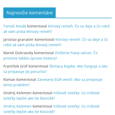
Najnovšie komentáre
Tomáš Novák
komentoval
Klinový remeň: Čo sa deje a čo robiť
ak vám píska klínový remeň?
Jaroslav granatier
komentoval
Klinový remeň: Čo sa deje a čo
robiť ak vám píska klínový remeň?
Marek Dubravsky
komentoval
Zníženie hlavy valcov: Čo
prinesie takáto úprava motora?
František Gróf
komentoval
Škrtiaca klapka: Ako funguje a ako
sa prejavuje jej porucha?
Roman
komentoval
Zanesený EGR ventil: Ako sa prejavuje
tento problém?
Ondrej Kelemen
komentoval
Irídiové sviečky: Sú irídiové
sviečky lepšie ako tie klasické?
Ondrej Kelemen
komentoval
Irídiové sviečky: Sú irídiové
sviečky lepšie ako tie klasické?