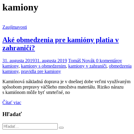
kamiony
Zaujímavosti
Aké obmedzenia pre kamióny platia v
zahraničí?
31. augusta 2019
31. augusta 2019
Tomáš Novák
0 komentárov
kamiony
,
kamiony s obmedzenim
,
kamiony v zahraniči
,
obmedzenia
kamiony
,
pravidla pre kamiony
Kamiónová nákladná doprava je v dnešnej dobe veľmi využívaným
spôsobom prepravy väčšieho množstva materiálu. Riziko nárazu
s kamiónom môže byť smrteľné, no
Čítať viac
Hľadať