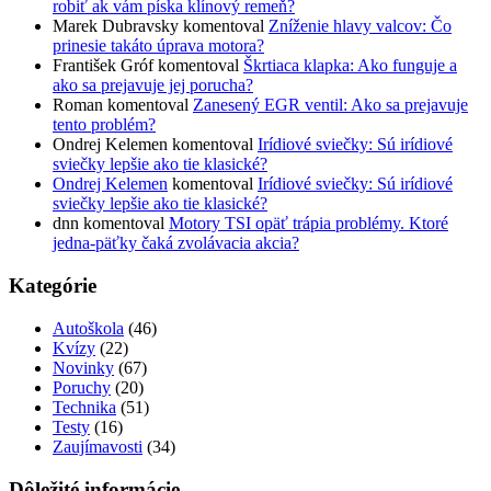
robiť ak vám píska klínový remeň?
Marek Dubravsky
komentoval
Zníženie hlavy valcov: Čo
prinesie takáto úprava motora?
František Gróf
komentoval
Škrtiaca klapka: Ako funguje a
ako sa prejavuje jej porucha?
Roman
komentoval
Zanesený EGR ventil: Ako sa prejavuje
tento problém?
Ondrej Kelemen
komentoval
Irídiové sviečky: Sú irídiové
sviečky lepšie ako tie klasické?
Ondrej Kelemen
komentoval
Irídiové sviečky: Sú irídiové
sviečky lepšie ako tie klasické?
dnn
komentoval
Motory TSI opäť trápia problémy. Ktoré
jedna-päťky čaká zvolávacia akcia?
Kategórie
Autoškola
(46)
Kvízy
(22)
Novinky
(67)
Poruchy
(20)
Technika
(51)
Testy
(16)
Zaujímavosti
(34)
Dôležité informácie