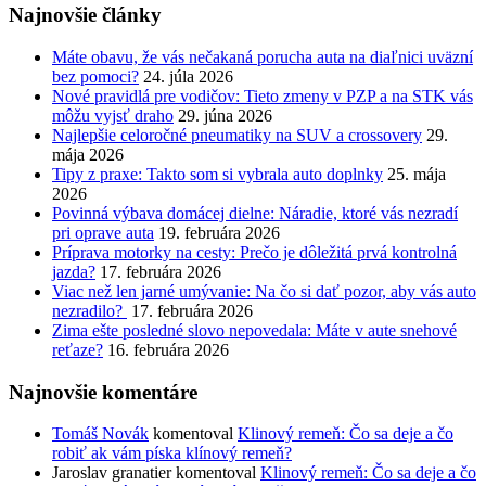
Najnovšie články
Máte obavu, že vás nečakaná porucha auta na diaľnici uväzní
bez pomoci?
24. júla 2026
Nové pravidlá pre vodičov: Tieto zmeny v PZP a na STK vás
môžu vyjsť draho
29. júna 2026
Najlepšie celoročné pneumatiky na SUV a crossovery
29.
mája 2026
Tipy z praxe: Takto som si vybrala auto doplnky
25. mája
2026
Povinná výbava domácej dielne: Náradie, ktoré vás nezradí
pri oprave auta
19. februára 2026
Príprava motorky na cesty: Prečo je dôležitá prvá kontrolná
jazda?
17. februára 2026
Viac než len jarné umývanie: Na čo si dať pozor, aby vás auto
nezradilo?
17. februára 2026
Zima ešte posledné slovo nepovedala: Máte v aute snehové
reťaze?
16. februára 2026
Najnovšie komentáre
Tomáš Novák
komentoval
Klinový remeň: Čo sa deje a čo
robiť ak vám píska klínový remeň?
Jaroslav granatier
komentoval
Klinový remeň: Čo sa deje a čo