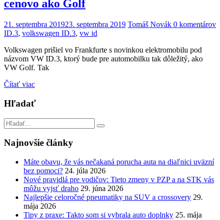
cenovo ako Golf
21. septembra 2019
23. septembra 2019
Tomáš Novák
0 komentárov
ID.3
,
volkswagen ID.3
,
vw id
Volkswagen prišiel vo Frankfurte s novinkou elektromobilu pod
názvom VW ID.3, ktorý bude pre automobilku tak dôležitý, ako
VW Golf. Tak
Čítať viac
Hľadať
Najnovšie články
Máte obavu, že vás nečakaná porucha auta na diaľnici uväzní
bez pomoci?
24. júla 2026
Nové pravidlá pre vodičov: Tieto zmeny v PZP a na STK vás
môžu vyjsť draho
29. júna 2026
Najlepšie celoročné pneumatiky na SUV a crossovery
29.
mája 2026
Tipy z praxe: Takto som si vybrala auto doplnky
25. mája