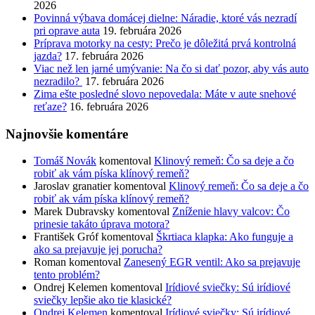
2026
Povinná výbava domácej dielne: Náradie, ktoré vás nezradí
pri oprave auta
19. februára 2026
Príprava motorky na cesty: Prečo je dôležitá prvá kontrolná
jazda?
17. februára 2026
Viac než len jarné umývanie: Na čo si dať pozor, aby vás auto
nezradilo?
17. februára 2026
Zima ešte posledné slovo nepovedala: Máte v aute snehové
reťaze?
16. februára 2026
Najnovšie komentáre
Tomáš Novák
komentoval
Klinový remeň: Čo sa deje a čo
robiť ak vám píska klínový remeň?
Jaroslav granatier
komentoval
Klinový remeň: Čo sa deje a čo
robiť ak vám píska klínový remeň?
Marek Dubravsky
komentoval
Zníženie hlavy valcov: Čo
prinesie takáto úprava motora?
František Gróf
komentoval
Škrtiaca klapka: Ako funguje a
ako sa prejavuje jej porucha?
Roman
komentoval
Zanesený EGR ventil: Ako sa prejavuje
tento problém?
Ondrej Kelemen
komentoval
Irídiové sviečky: Sú irídiové
sviečky lepšie ako tie klasické?
Ondrej Kelemen
komentoval
Irídiové sviečky: Sú irídiové