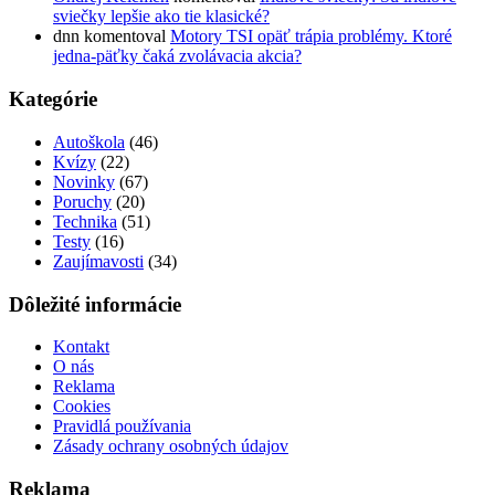
sviečky lepšie ako tie klasické?
dnn
komentoval
Motory TSI opäť trápia problémy. Ktoré
jedna-päťky čaká zvolávacia akcia?
Kategórie
Autoškola
(46)
Kvízy
(22)
Novinky
(67)
Poruchy
(20)
Technika
(51)
Testy
(16)
Zaujímavosti
(34)
Dôležité informácie
Kontakt
O nás
Reklama
Cookies
Pravidlá používania
Zásady ochrany osobných údajov
Reklama