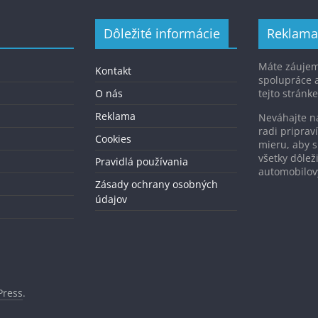
Dôležité informácie
Reklama
Máte záujem
Kontakt
spolupráce 
O nás
tejto stránke
Reklama
Neváhajte 
radi pripra
Cookies
mieru, aby s
všetky dôlež
Pravidlá používania
automobilo
Zásady ochrany osobných
údajov
ress
.