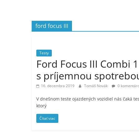
ford focus III
Testy
Ford Focus III Combi 
s príjemnou spotrebo
16. decembra 2019
Tomáš Novák
0 komentár
V dnešnom teste ojazdených vozidiel nás čaká test
ktorý
Čítať viac