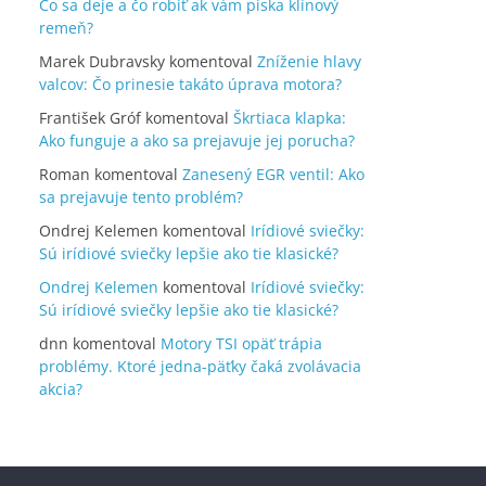
Čo sa deje a čo robiť ak vám píska klínový
remeň?
Marek Dubravsky
komentoval
Zníženie hlavy
valcov: Čo prinesie takáto úprava motora?
František Gróf
komentoval
Škrtiaca klapka:
Ako funguje a ako sa prejavuje jej porucha?
Roman
komentoval
Zanesený EGR ventil: Ako
sa prejavuje tento problém?
Ondrej Kelemen
komentoval
Irídiové sviečky:
Sú irídiové sviečky lepšie ako tie klasické?
Ondrej Kelemen
komentoval
Irídiové sviečky:
Sú irídiové sviečky lepšie ako tie klasické?
dnn
komentoval
Motory TSI opäť trápia
problémy. Ktoré jedna-päťky čaká zvolávacia
akcia?