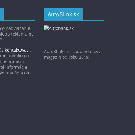
AutoBlink.sk
 o nadviazanie
alebo reklamu na
?
nás
kontaktovať
a
AutoBlink.sk – automobilový
víme ponuku na
magazín od roku 2019.
me priniesli
ité informácie
vým nadšencom.