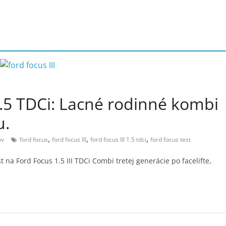
1.5 TDCi: Lacné rodinné kombi
u.
,
,
,
ov
ford focus
ford focus III
ford focus III 1.5 tdci
ford focus test
 na Ford Focus 1.5 III TDCi Combi tretej generácie po facelifte,