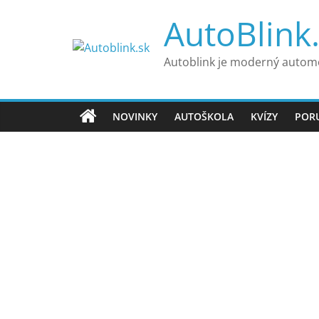
Skip
AutoBlink
to
content
Autoblink je moderný automo
NOVINKY
AUTOŠKOLA
KVÍZY
POR