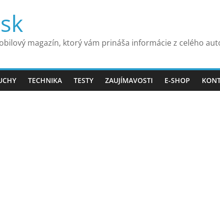
.sk
bilový magazín, ktorý vám prináša informácie z celého au
UCHY
TECHNIKA
TESTY
ZAUJÍMAVOSTI
E-SHOP
KON