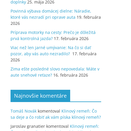
doplnky
25. mája 2026
Povinná výbava domácej dielne: Náradie,
ktoré vás nezradí pri oprave auta
19. februára
2026
Príprava motorky na cesty: Prečo je dôležitá
prvá kontrolná jazda?
17. februára 2026
Viac než len jarné umývanie: Na čo si dať
pozor, aby vás auto nezradilo?
17. februára
2026
Zima ešte posledné slovo nepovedala: Máte v
aute snehové reťaze?
16. februára 2026
Najnovšie komentáre
Tomáš Novák
komentoval
Klinový remeň: Čo
sa deje a čo robiť ak vám píska klínový remeň?
Jaroslav granatier
komentoval
Klinový remeň: