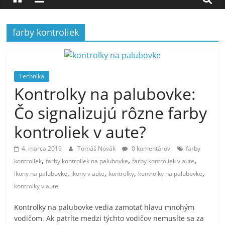
farby kontroliek
Technika
Kontrolky na palubovke:
Čo signalizujú rôzne farby
kontroliek v aute?
4. marca 2019
Tomáš Novák
0 komentárov
farby
,
,
,
kontroliek
farby kontroliek na palubovke
farby kontroliek v aute
,
,
,
,
ikony na palubovke
ikony v aute
kontrolky
kontrolky na palubovke
kontrolky v aute
Kontrolky na palubovke vedia zamotať hlavu mnohým
vodičom. Ak patríte medzi týchto vodičov nemusíte sa za