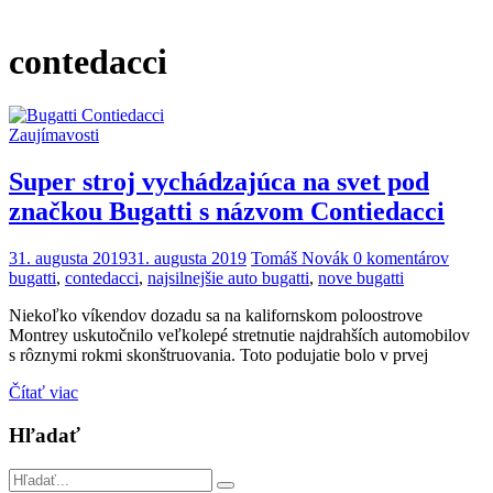
contedacci
Zaujímavosti
Super stroj vychádzajúca na svet pod
značkou Bugatti s názvom Contiedacci
31. augusta 2019
31. augusta 2019
Tomáš Novák
0 komentárov
bugatti
,
contedacci
,
najsilnejšie auto bugatti
,
nove bugatti
Niekoľko víkendov dozadu sa na kalifornskom poloostrove
Montrey uskutočnilo veľkolepé stretnutie najdrahších automobilov
s rôznymi rokmi skonštruovania. Toto podujatie bolo v prvej
Čítať viac
Hľadať