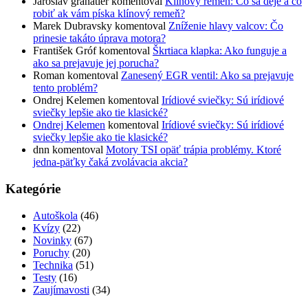
Jaroslav granatier
komentoval
Klinový remeň: Čo sa deje a čo
robiť ak vám píska klínový remeň?
Marek Dubravsky
komentoval
Zníženie hlavy valcov: Čo
prinesie takáto úprava motora?
František Gróf
komentoval
Škrtiaca klapka: Ako funguje a
ako sa prejavuje jej porucha?
Roman
komentoval
Zanesený EGR ventil: Ako sa prejavuje
tento problém?
Ondrej Kelemen
komentoval
Irídiové sviečky: Sú irídiové
sviečky lepšie ako tie klasické?
Ondrej Kelemen
komentoval
Irídiové sviečky: Sú irídiové
sviečky lepšie ako tie klasické?
dnn
komentoval
Motory TSI opäť trápia problémy. Ktoré
jedna-päťky čaká zvolávacia akcia?
Kategórie
Autoškola
(46)
Kvízy
(22)
Novinky
(67)
Poruchy
(20)
Technika
(51)
Testy
(16)
Zaujímavosti
(34)