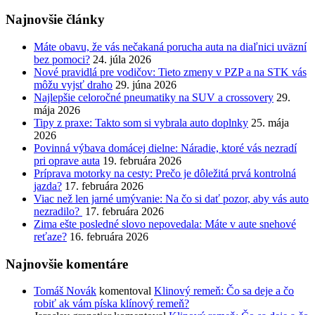
Najnovšie články
Máte obavu, že vás nečakaná porucha auta na diaľnici uväzní
bez pomoci?
24. júla 2026
Nové pravidlá pre vodičov: Tieto zmeny v PZP a na STK vás
môžu vyjsť draho
29. júna 2026
Najlepšie celoročné pneumatiky na SUV a crossovery
29.
mája 2026
Tipy z praxe: Takto som si vybrala auto doplnky
25. mája
2026
Povinná výbava domácej dielne: Náradie, ktoré vás nezradí
pri oprave auta
19. februára 2026
Príprava motorky na cesty: Prečo je dôležitá prvá kontrolná
jazda?
17. februára 2026
Viac než len jarné umývanie: Na čo si dať pozor, aby vás auto
nezradilo?
17. februára 2026
Zima ešte posledné slovo nepovedala: Máte v aute snehové
reťaze?
16. februára 2026
Najnovšie komentáre
Tomáš Novák
komentoval
Klinový remeň: Čo sa deje a čo
robiť ak vám píska klínový remeň?