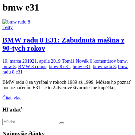
bmw e31
Testy
BMW radu 8 E31: Zabudnutá mašina z
90-tych rokov
19. marca 2019
21. apríla 2019
Tomáš Novák
0 komentárov
bmw
,
bmw 8
,
BMW 8 coupe
,
bmw 8 e31
,
bmw e31
,
bmw radu 8
,
bmw
radu 8 e31
BMW radu 8 sa vyrábal v rokoch 1989 až 1999. Môžete ho poznať
pod označením E31. Je to 2-dverové štvormiestne kupéčko,
Čítať viac
Hľadať
Najnovšie články