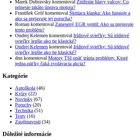
Marek Dubravsky
komentoval
Zníženie hlavy valcov: Čo
prinesie takáto úprava motora?
František Gróf
komentoval
Škrtiaca klapka: Ako funguje a
ako sa prejavuje jej porucha?
Roman
komentoval
Zanesený EGR ventil: Ako sa prejavuje
tento problém?
Ondrej Kelemen
komentoval
Irídiové sviečky: Sú irídiové
sviečky lepšie ako tie klasické?
Ondrej Kelemen
komentoval
Irídiové sviečky: Sú irídiové
sviečky lepšie ako tie klasické?
dnn
komentoval
Motory TSI opäť trápia problémy. Ktoré
jedna-päťky čaká zvolávacia akcia?
Kategórie
Autoškola
(46)
Kvízy
(22)
Novinky
(67)
Poruchy
(20)
Technika
(51)
Testy
(16)
Zaujímavosti
(34)
Dôležité informácie