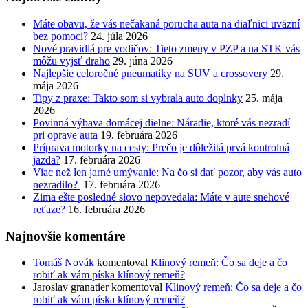
Máte obavu, že vás nečakaná porucha auta na diaľnici uväzní
bez pomoci?
24. júla 2026
Nové pravidlá pre vodičov: Tieto zmeny v PZP a na STK vás
môžu vyjsť draho
29. júna 2026
Najlepšie celoročné pneumatiky na SUV a crossovery
29.
mája 2026
Tipy z praxe: Takto som si vybrala auto doplnky
25. mája
2026
Povinná výbava domácej dielne: Náradie, ktoré vás nezradí
pri oprave auta
19. februára 2026
Príprava motorky na cesty: Prečo je dôležitá prvá kontrolná
jazda?
17. februára 2026
Viac než len jarné umývanie: Na čo si dať pozor, aby vás auto
nezradilo?
17. februára 2026
Zima ešte posledné slovo nepovedala: Máte v aute snehové
reťaze?
16. februára 2026
Najnovšie komentáre
Tomáš Novák
komentoval
Klinový remeň: Čo sa deje a čo
robiť ak vám píska klínový remeň?
Jaroslav granatier
komentoval
Klinový remeň: Čo sa deje a čo
robiť ak vám píska klínový remeň?