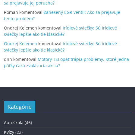
sa prejavuje jej porucha?
Roman
komentoval
Zanesený EGR ventil: Ako sa prejavuje
tento problém?
Ondrej Kelemen
komentoval
Irídiové sviečky: Sú irídiové
sviečky lepšie ako tie klasické?
Ondrej Kelemen
komentoval
Irídiové sviečky: Sú irídiové
sviečky lepšie ako tie klasické?
dnn
komentoval
Motory TSI opäť trápia problémy. Ktoré jedna-
päťky čaká zvolávacia akcia?
Kategórie
Autoškola
(46)
Kvízy
(22)