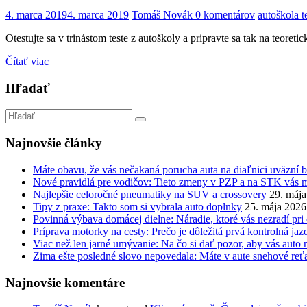
4. marca 2019
4. marca 2019
Tomáš Novák
0 komentárov
autoškola t
Otestujte sa v trinástom teste z autoškoly a pripravte sa tak na teore
Čítať viac
Hľadať
Najnovšie články
Máte obavu, že vás nečakaná porucha auta na diaľnici uväzní 
Nové pravidlá pre vodičov: Tieto zmeny v PZP a na STK vás 
Najlepšie celoročné pneumatiky na SUV a crossovery
29. máj
Tipy z praxe: Takto som si vybrala auto doplnky
25. mája 2026
Povinná výbava domácej dielne: Náradie, ktoré vás nezradí pri
Príprava motorky na cesty: Prečo je dôležitá prvá kontrolná jaz
Viac než len jarné umývanie: Na čo si dať pozor, aby vás auto 
Zima ešte posledné slovo nepovedala: Máte v aute snehové reť
Najnovšie komentáre