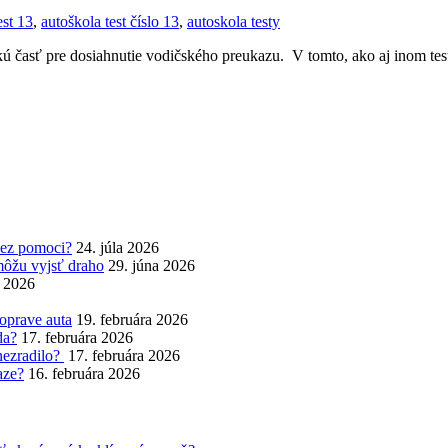
est 13
,
autoškola test číslo 13
,
autoskola testy
tickú časť pre dosiahnutie vodičského preukazu. V tomto, ako aj inom tes
bez pomoci?
24. júla 2026
môžu vyjsť draho
29. júna 2026
a 2026
 oprave auta
19. februára 2026
da?
17. februára 2026
nezradilo?
17. februára 2026
aze?
16. februára 2026