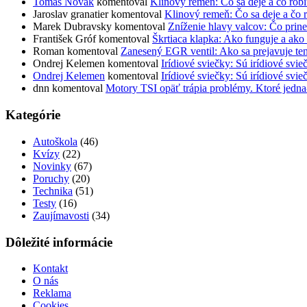
Tomáš Novák
komentoval
Klinový remeň: Čo sa deje a čo rob
Jaroslav granatier
komentoval
Klinový remeň: Čo sa deje a čo 
Marek Dubravsky
komentoval
Zníženie hlavy valcov: Čo prine
František Gróf
komentoval
Škrtiaca klapka: Ako funguje a ako 
Roman
komentoval
Zanesený EGR ventil: Ako sa prejavuje te
Ondrej Kelemen
komentoval
Irídiové sviečky: Sú irídiové svie
Ondrej Kelemen
komentoval
Irídiové sviečky: Sú irídiové svie
dnn
komentoval
Motory TSI opäť trápia problémy. Ktoré jedna
Kategórie
Autoškola
(46)
Kvízy
(22)
Novinky
(67)
Poruchy
(20)
Technika
(51)
Testy
(16)
Zaujímavosti
(34)
Dôležité informácie
Kontakt
O nás
Reklama
Cookies