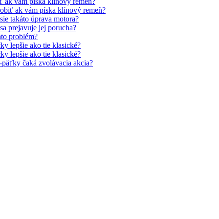
iť ak vám píska klínový remeň?
robiť ak vám píska klínový remeň?
sie takáto úprava motora?
sa prejavuje jej porucha?
nto problém?
čky lepšie ako tie klasické?
čky lepšie ako tie klasické?
-päťky čaká zvolávacia akcia?