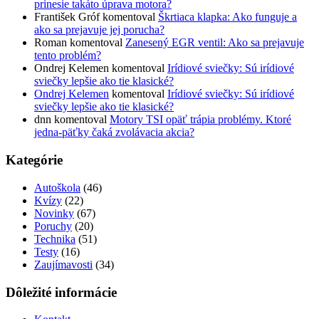
prinesie takáto úprava motora?
František Gróf
komentoval
Škrtiaca klapka: Ako funguje a
ako sa prejavuje jej porucha?
Roman
komentoval
Zanesený EGR ventil: Ako sa prejavuje
tento problém?
Ondrej Kelemen
komentoval
Irídiové sviečky: Sú irídiové
sviečky lepšie ako tie klasické?
Ondrej Kelemen
komentoval
Irídiové sviečky: Sú irídiové
sviečky lepšie ako tie klasické?
dnn
komentoval
Motory TSI opäť trápia problémy. Ktoré
jedna-päťky čaká zvolávacia akcia?
Kategórie
Autoškola
(46)
Kvízy
(22)
Novinky
(67)
Poruchy
(20)
Technika
(51)
Testy
(16)
Zaujímavosti
(34)
Dôležité informácie