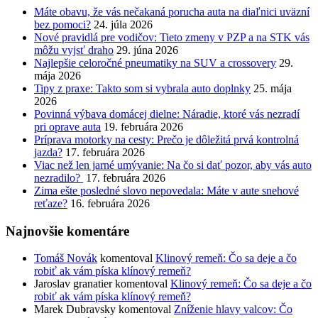
Máte obavu, že vás nečakaná porucha auta na diaľnici uväzní
bez pomoci?
24. júla 2026
Nové pravidlá pre vodičov: Tieto zmeny v PZP a na STK vás
môžu vyjsť draho
29. júna 2026
Najlepšie celoročné pneumatiky na SUV a crossovery
29.
mája 2026
Tipy z praxe: Takto som si vybrala auto doplnky
25. mája
2026
Povinná výbava domácej dielne: Náradie, ktoré vás nezradí
pri oprave auta
19. februára 2026
Príprava motorky na cesty: Prečo je dôležitá prvá kontrolná
jazda?
17. februára 2026
Viac než len jarné umývanie: Na čo si dať pozor, aby vás auto
nezradilo?
17. februára 2026
Zima ešte posledné slovo nepovedala: Máte v aute snehové
reťaze?
16. februára 2026
Najnovšie komentáre
Tomáš Novák
komentoval
Klinový remeň: Čo sa deje a čo
robiť ak vám píska klínový remeň?
Jaroslav granatier
komentoval
Klinový remeň: Čo sa deje a čo
robiť ak vám píska klínový remeň?
Marek Dubravsky
komentoval
Zníženie hlavy valcov: Čo