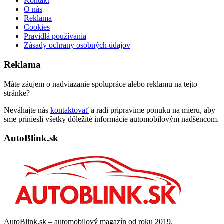
Kontakt
O nás
Reklama
Cookies
Pravidlá používania
Zásady ochrany osobných údajov
Reklama
Máte záujem o nadviazanie spolupráce alebo reklamu na tejto
stránke?
Neváhajte nás
kontaktovať
a radi pripravíme ponuku na mieru, aby
sme priniesli všetky dôležité informácie automobilovým nadšencom.
AutoBlink.sk
AutoBlink.sk – automobilový magazín od roku 2019.