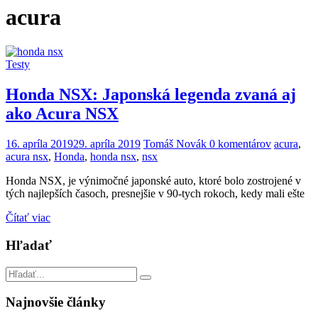
acura
Testy
Honda NSX: Japonská legenda zvaná aj
ako Acura NSX
16. apríla 2019
29. apríla 2019
Tomáš Novák
0 komentárov
acura
,
acura nsx
,
Honda
,
honda nsx
,
nsx
Honda NSX, je výnimočné japonské auto, ktoré bolo zostrojené v
tých najlepších časoch, presnejšie v 90-tych rokoch, kedy mali ešte
Čítať viac
Hľadať
Najnovšie články