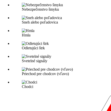
Nebezpečenstvo šmyku
Sneh alebo poľadovica
Hmla
Odletujúci štrk
Svetelné signály
Priechod pre chodcov (vľavo)
Chodci