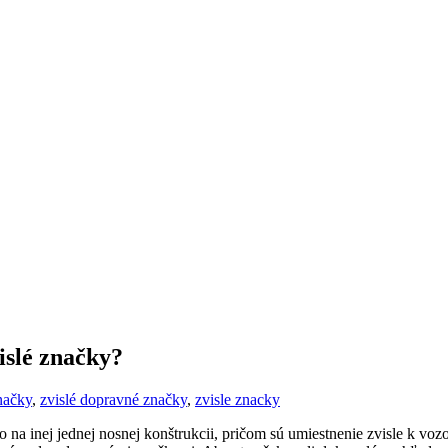
islé značky?
načky
,
zvislé dopravné značky
,
zvisle znacky
na inej jednej nosnej konštrukcii, pričom sú umiestnenie zvisle k vozo