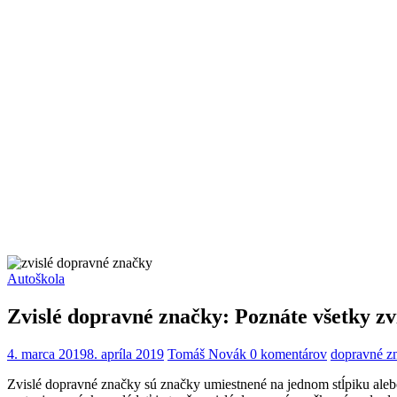
Autoškola
Zvislé dopravné značky: Poznáte všetky zv
4. marca 2019
8. apríla 2019
Tomáš Novák
0 komentárov
dopravné z
Zvislé dopravné značky sú značky umiestnené na jednom stĺpiku alebo 