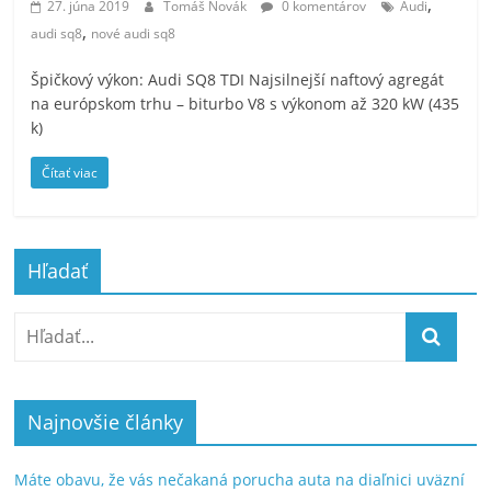
,
27. júna 2019
Tomáš Novák
0 komentárov
Audi
,
audi sq8
nové audi sq8
Špičkový výkon: Audi SQ8 TDI Najsilnejší naftový agregát
na európskom trhu – biturbo V8 s výkonom až 320 kW (435
k)
Čítať viac
Hľadať
Najnovšie články
Máte obavu, že vás nečakaná porucha auta na diaľnici uväzní