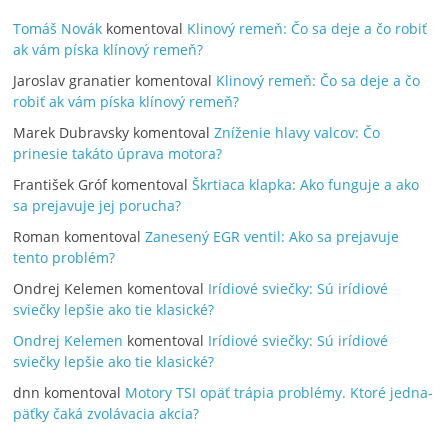
Tomáš Novák
komentoval
Klinový remeň: Čo sa deje a čo robiť
ak vám píska klínový remeň?
Jaroslav granatier
komentoval
Klinový remeň: Čo sa deje a čo
robiť ak vám píska klínový remeň?
Marek Dubravsky
komentoval
Zníženie hlavy valcov: Čo
prinesie takáto úprava motora?
František Gróf
komentoval
Škrtiaca klapka: Ako funguje a ako
sa prejavuje jej porucha?
Roman
komentoval
Zanesený EGR ventil: Ako sa prejavuje
tento problém?
Ondrej Kelemen
komentoval
Irídiové sviečky: Sú irídiové
sviečky lepšie ako tie klasické?
Ondrej Kelemen
komentoval
Irídiové sviečky: Sú irídiové
sviečky lepšie ako tie klasické?
dnn
komentoval
Motory TSI opäť trápia problémy. Ktoré jedna-
päťky čaká zvolávacia akcia?