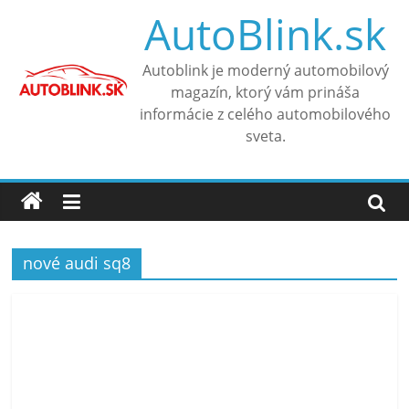
Skip
AutoBlink.sk
to
content
Autoblink je moderný automobilový
magazín, ktorý vám prináša
informácie z celého automobilového
sveta.
nové audi sq8