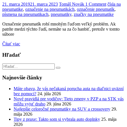
21. marca 2019
21. marca 2023
Tomáš Novák
1 Comment
čísla na
pneumatike
,
označenie na pneumatikách
,
označenie pneumatík
,
písmena na pneumatikach
,
pneumatiky
,
značky na pneumatike
Označenie pneumatík robí mnohým ľuďom veľký problém. Ak
patríte medzi týchto ľudí, nemáte sa za čo hanbiť, pretože v tomto
súbore
Čítať viac
Hľadať
Najnovšie články
Máte obavu, že vás nečakaná porucha auta na diaľnici uväzní
bez pomoci?
24. júla 2026
Nové pravidlá pre vodičov: Tieto zmeny v PZP a na STK vás
môžu vyjsť draho
29. júna 2026
Najlepšie celoročné pneumatiky na SUV a crossovery
29.
mája 2026
Tipy z praxe: Takto som si vybrala auto doplnky
25. mája
2026