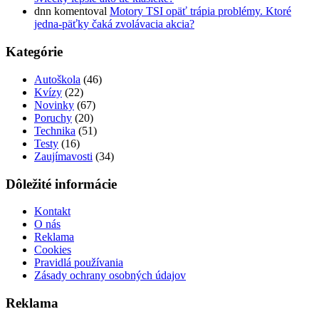
dnn
komentoval
Motory TSI opäť trápia problémy. Ktoré
jedna-päťky čaká zvolávacia akcia?
Kategórie
Autoškola
(46)
Kvízy
(22)
Novinky
(67)
Poruchy
(20)
Technika
(51)
Testy
(16)
Zaujímavosti
(34)
Dôležité informácie
Kontakt
O nás
Reklama
Cookies
Pravidlá používania
Zásady ochrany osobných údajov
Reklama