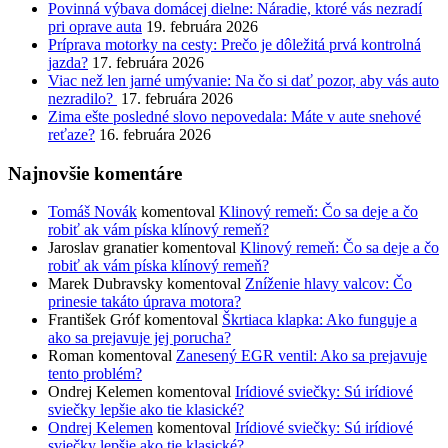
Povinná výbava domácej dielne: Náradie, ktoré vás nezradí
pri oprave auta
19. februára 2026
Príprava motorky na cesty: Prečo je dôležitá prvá kontrolná
jazda?
17. februára 2026
Viac než len jarné umývanie: Na čo si dať pozor, aby vás auto
nezradilo?
17. februára 2026
Zima ešte posledné slovo nepovedala: Máte v aute snehové
reťaze?
16. februára 2026
Najnovšie komentáre
Tomáš Novák
komentoval
Klinový remeň: Čo sa deje a čo
robiť ak vám píska klínový remeň?
Jaroslav granatier
komentoval
Klinový remeň: Čo sa deje a čo
robiť ak vám píska klínový remeň?
Marek Dubravsky
komentoval
Zníženie hlavy valcov: Čo
prinesie takáto úprava motora?
František Gróf
komentoval
Škrtiaca klapka: Ako funguje a
ako sa prejavuje jej porucha?
Roman
komentoval
Zanesený EGR ventil: Ako sa prejavuje
tento problém?
Ondrej Kelemen
komentoval
Irídiové sviečky: Sú irídiové
sviečky lepšie ako tie klasické?
Ondrej Kelemen
komentoval
Irídiové sviečky: Sú irídiové
sviečky lepšie ako tie klasické?